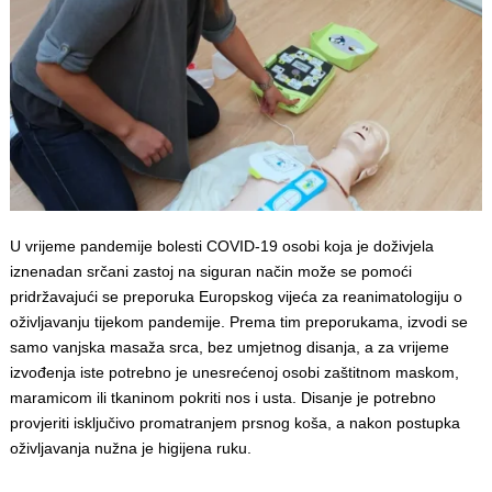
U vrijeme pandemije bolesti COVID-19 osobi koja je doživjela
iznenadan srčani zastoj na siguran način može se pomoći
pridržavajući se preporuka Europskog vijeća za reanimatologiju o
oživljavanju tijekom pandemije. Prema tim preporukama, izvodi se
samo vanjska masaža srca, bez umjetnog disanja, a za vrijeme
izvođenja iste potrebno je unesrećenoj osobi zaštitnom maskom,
maramicom ili tkaninom pokriti nos i usta. Disanje je potrebno
provjeriti isključivo promatranjem prsnog koša, a nakon postupka
oživljavanja nužna je higijena ruku.