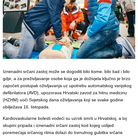
Iznenadni srčani zastoj može se dogoditi bilo kome, bilo kad i bilo
gdje, a za preživljavanje osobe koja ga je doživjela ključno je brzo
započeti postupak oživljavanja uz upotrebu automatskog vanjskog
defibrilatora (AVD), upozorava Hrvatski zavod za hitnu medicinu
(HZHM) uoči Svjetskog dana oživljavanja koji se svake godine
obilježava 16. listopada.
Kardiovaskularne bolesti vodeći su uzrok smrti u Hrvatskoj, a toj
skupini pripada i iznenadni srčani zastoj kod kojeg uslijed
poremećaja srčanog ritma dolazi do trenutnog gubitka srčane