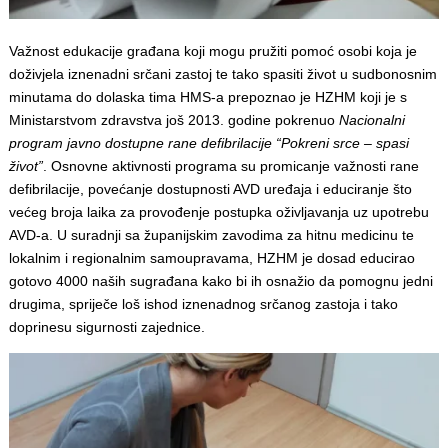
Važnost edukacije građana koji mogu pružiti pomoć osobi koja je
doživjela iznenadni srčani zastoj te tako spasiti život u sudbonosnim
minutama do dolaska tima HMS-a prepoznao je HZHM koji je s
Ministarstvom zdravstva još 2013. godine pokrenuo
Nacionalni
program javno dostupne rane defibrilacije “Pokreni srce – spasi
život”
. Osnovne aktivnosti programa su promicanje važnosti rane
defibrilacije, povećanje dostupnosti AVD uređaja i educiranje što
većeg broja laika za provođenje postupka oživljavanja uz upotrebu
AVD-a. U suradnji sa županijskim zavodima za hitnu medicinu te
lokalnim i regionalnim samoupravama, HZHM je dosad educirao
gotovo 4000 naših sugrađana kako bi ih osnažio da pomognu jedni
drugima, spriječe loš ishod iznenadnog srčanog zastoja i tako
doprinesu sigurnosti zajednice.