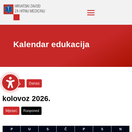
Kalendar edukacija
Danas
kolovoz 2026.
Mjesec
Raspored
P
U
S
Č
P
S
N