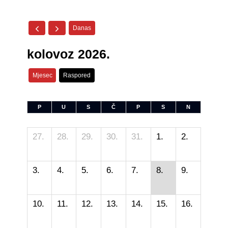
Danas
kolovoz 2026.
Mjesec
Raspored
P
U
S
Č
P
S
N
27.
28.
29.
30.
31.
1.
2.
3.
4.
5.
6.
7.
8.
9.
10.
11.
12.
13.
14.
15.
16.