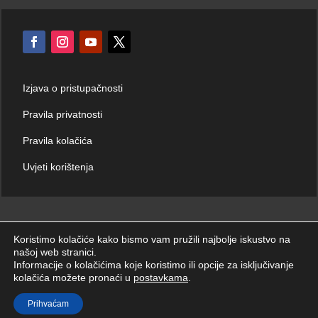
Izjava o pristupačnosti
Pravila privatnosti
Pravila kolačića
Uvjeti korištenja
Koristimo kolačiće kako bismo vam pružili najbolje iskustvo na
našoj web stranici.
© Hrvatski zavod za hitnu medicinu 2026. | Sva prava zadržana.
Informacije o kolačićima koje koristimo ili opcije za isključivanje
kolačića možete pronaći u
postavkama
.
Prihvaćam