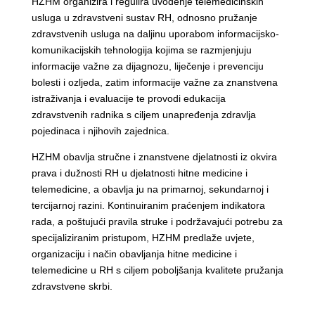
HZHM organizira i regulira uvođenje telemedicinskih
usluga u zdravstveni sustav RH, odnosno pružanje
zdravstvenih usluga na daljinu uporabom informacijsko-
komunikacijskih tehnologija kojima se razmjenjuju
informacije važne za dijagnozu, liječenje i prevenciju
bolesti i ozljeda, zatim informacije važne za znanstvena
istraživanja i evaluacije te provodi edukacija
zdravstvenih radnika s ciljem unapređenja zdravlja
pojedinaca i njihovih zajednica.
HZHM obavlja stručne i znanstvene djelatnosti iz okvira
prava i dužnosti RH u djelatnosti hitne medicine i
telemedicine, a obavlja ju na primarnoj, sekundarnoj i
tercijarnoj razini. Kontinuiranim praćenjem indikatora
rada, a poštujući pravila struke i podržavajući potrebu za
specijaliziranim pristupom, HZHM predlaže uvjete,
organizaciju i način obavljanja hitne medicine i
telemedicine u RH s ciljem poboljšanja kvalitete pružanja
zdravstvene skrbi.