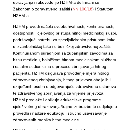
upravljanje i rukovođenje HZHM-a definirani su
Zakonom o zdravstvenoj zaštiti (
NN 100/18
) i Statutom
HZHM-a.
HZHM provodi načela sveobuhvatnosti, kontinuiranosti,
dostupnosti i cjelovitog pristupa hitnoj medicinskoj službi,
podržavajući potrebu za specijaliziranim pristupom kako
u izvanbolničkoj tako i u bolničkoj zdravstvenoj zaštiti.
Kontinuiranom suradnjom sa županijskim zavodima za
hitnu medicinu, bolničkom hitnom medicinskom službom
i ostalim sudionicima u procesu zbrinjavanja hitnog
pacijenta, HZHM osigurava provođenje mjera hitnog
zdravstvenog zbrinjavanja, hitnog prijevoza oboljelih i
ozlijeđenih osoba u odgovarajuću zdravstvenu ustanovu
te zdravstvenog zbrinjavanja za vrijeme prijevoza.
HZHM predlaže i oblikuje edukacijske programe
cjeloživotnog obrazovanja/trajne izobrazbe te sudjeluje u
provedbi i nadzire edukaciju i stručno usavršavanje
zdravstvenih radnika hitne medicine.