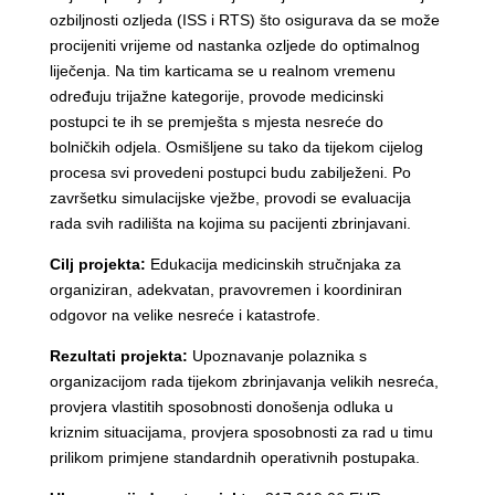
ozbiljnosti ozljeda (ISS i RTS) što osigurava da se može
procijeniti vrijeme od nastanka ozljede do optimalnog
liječenja. Na tim karticama se u realnom vremenu
određuju trijažne kategorije, provode medicinski
postupci te ih se premješta s mjesta nesreće do
bolničkih odjela. Osmišljene su tako da tijekom cijelog
procesa svi provedeni postupci budu zabilježeni. Po
završetku simulacijske vježbe, provodi se evaluacija
rada svih radilišta na kojima su pacijenti zbrinjavani.
Cilj projekta:
Edukacija medicinskih stručnjaka za
organiziran, adekvatan, pravovremen i koordiniran
odgovor na velike nesreće i katastrofe.
Rezultati projekta:
Upoznavanje polaznika s
organizacijom rada tijekom zbrinjavanja velikih nesreća,
provjera vlastitih sposobnosti donošenja odluka u
kriznim situacijama, provjera sposobnosti za rad u timu
prilikom primjene standardnih operativnih postupaka.