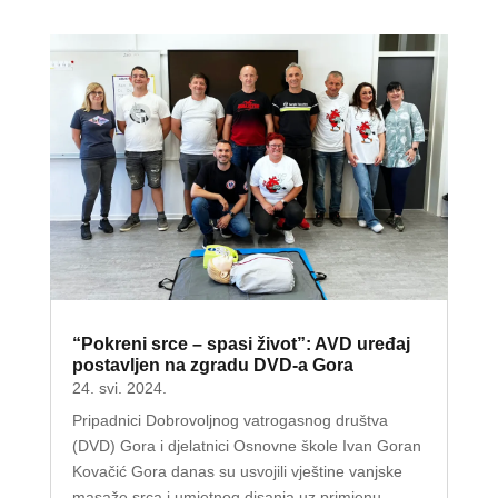
“Pokreni srce – spasi život”: AVD uređaj
postavljen na zgradu DVD-a Gora
24. svi. 2024.
Pripadnici Dobrovoljnog vatrogasnog društva
(DVD) Gora i djelatnici Osnovne škole Ivan Goran
Kovačić Gora danas su usvojili vještine vanjske
masaže srca i umjetnog disanja uz primjenu