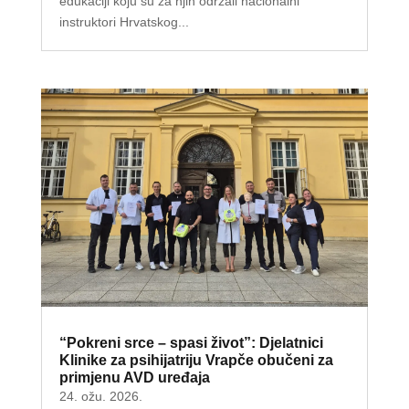
edukaciji koju su za njih održali nacionalni
instruktori Hrvatskog...
“Pokreni srce – spasi život”: Djelatnici
Klinike za psihijatriju Vrapče obučeni za
primjenu AVD uređaja
24. ožu. 2026.