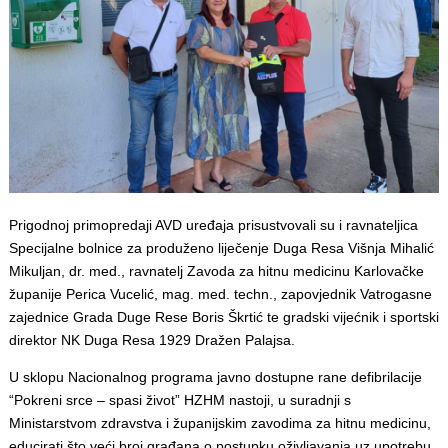
Prigodnoj primopredaji AVD uređaja prisustvovali su i ravnateljica
Specijalne bolnice za produženo liječenje Duga Resa Višnja Mihalić
Mikuljan, dr. med., ravnatelj Zavoda za hitnu medicinu Karlovačke
županije Perica Vucelić, mag. med. techn., zapovjednik Vatrogasne
zajednice Grada Duge Rese Boris Škrtić te gradski vijećnik i sportski
direktor NK Duga Resa 1929 Dražen Palajsa.
U sklopu Nacionalnog programa javno dostupne rane defibrilacije
“Pokreni srce – spasi život” HZHM nastoji, u suradnji s
Ministarstvom zdravstva i županijskim zavodima za hitnu medicinu,
educirati što veći broj građana o postupku oživljavanja uz upotrebu