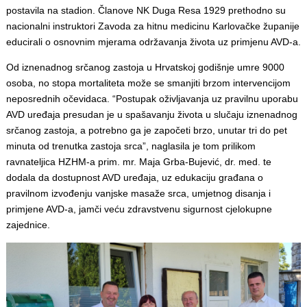
postavila na stadion. Članove NK Duga Resa 1929 prethodno su
nacionalni instruktori Zavoda za hitnu medicinu Karlovačke županije
educirali o osnovnim mjerama održavanja života uz primjenu AVD-a.
Od iznenadnog srčanog zastoja u Hrvatskoj godišnje umre 9000
osoba, no stopa mortaliteta može se smanjiti brzom intervencijom
neposrednih očevidaca. “Postupak oživljavanja uz pravilnu uporabu
AVD uređaja presudan je u spašavanju života u slučaju iznenadnog
srčanog zastoja, a potrebno ga je započeti brzo, unutar tri do pet
minuta od trenutka zastoja srca”, naglasila je tom prilikom
ravnateljica HZHM-a prim. mr. Maja Grba-Bujević, dr. med. te
dodala da dostupnost AVD uređaja, uz edukaciju građana o
pravilnom izvođenju vanjske masaže srca, umjetnog disanja i
primjene AVD-a, jamči veću zdravstvenu sigurnost cjelokupne
zajednice.