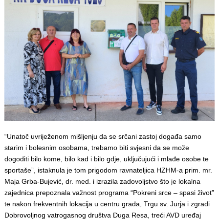
“Unatoč uvriježenom mišljenju da se srčani zastoj događa samo
starim i bolesnim osobama, trebamo biti svjesni da se može
dogoditi bilo kome, bilo kad i bilo gdje, uključujući i mlađe osobe te
sportaše”, istaknula je tom prigodom ravnateljica HZHM-a prim. mr.
Maja Grba-Bujević, dr. med. i izrazila zadovoljstvo što je lokalna
zajednica prepoznala važnost programa “Pokreni srce – spasi život”
te nakon frekventnih lokacija u centru grada, Trgu sv. Jurja i zgradi
Dobrovoljnog vatrogasnog društva Duga Resa, treći AVD uređaj