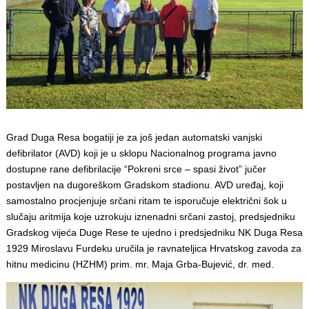
Grad Duga Resa bogatiji je za još jedan automatski vanjski
defibrilator (AVD) koji je u sklopu Nacionalnog programa javno
dostupne rane defibrilacije “Pokreni srce – spasi život” jučer
postavljen na dugoreškom Gradskom stadionu. AVD uređaj, koji
samostalno procjenjuje srčani ritam te isporučuje električni šok u
slučaju aritmija koje uzrokuju iznenadni srčani zastoj, predsjedniku
Gradskog vijeća Duge Rese te ujedno i predsjedniku NK Duga Resa
1929 Miroslavu Furdeku uručila je ravnateljica Hrvatskog zavoda za
hitnu medicinu (HZHM) prim. mr. Maja Grba-Bujević, dr. med.