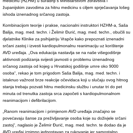
medicinu (HZHM) u suradnji s Ministarstvom zdravstva i
županijskim zavodima za hitnu medicinu s ciljem sprječavanja lošeg
ishoda iznenadnog srčanog zastoja.
Kombinacijom teorije i prakse, nacionalni instruktori HZHM-a, Saša
Balija, mag. med. techn. i Želimir Đurić, mag. med. techn., obučili su
djelatnike Klinike za psihijatriju Vrapče kako prepoznati iznenadni
srčani zastoj i izvesti kardiopulmonalnu reanimaciju uz korištenje
AVD uređaja. „Ova edukacija nastavlja se na naše višegodišnje
aktivnosti podizanja svijesti javnosti o problemu iznenadnog
srčanog zastoja od kojeg u Hrvatskoj godišnje umre oko 9000
osoba“, rekao je tom prigodom Saša Balija, mag. med. techn. i
istaknuo važnost brze reakcije očevidaca koji u slučaju ovog hitnog
stanja trebaju pozvati hitnu medicinsku službu i unutar tri do pet
minuta od trenutka zastoja srca započeti s kardiopulmonalnom
reanimacijom i defibrilacijom.
„Ranom reanimacijom i primjenom AVD uređaja značajno se
povećavaju šanse za preživljavanje osoba koje su doživjele srčani
zastoj“, naglasio je Želimir Đurić, mag. med. techn. te dodao da je
AVD uređaj iznimno jednostavan za rukovanje jer samostalno