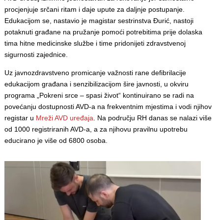
procjenjuje srčani ritam i daje upute za daljnje postupanje.
Edukacijom se, nastavio je magistar sestrinstva Đurić, nastoji
potaknuti građane na pružanje pomoći potrebitima prije dolaska
tima hitne medicinske službe i time pridonijeti zdravstvenoj
sigurnosti zajednice.
Uz javnozdravstveno promicanje važnosti rane defibrilacije
edukacijom građana i senzibilizacijom šire javnosti, u okviru
programa „Pokreni srce – spasi život“ kontinuirano se radi na
povećanju dostupnosti AVD-a na frekventnim mjestima i vodi njihov
registar u
Mreži AVD uređaja
. Na području RH danas se nalazi više
od 1000 registriranih AVD-a, a za njihovu pravilnu upotrebu
educirano je više od 6800 osoba.