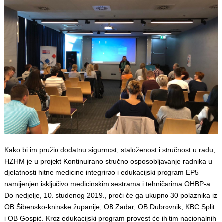
Kako bi im pružio dodatnu sigurnost, staloženost i stručnost u radu,
HZHM je u projekt Kontinuirano stručno osposobljavanje radnika u
djelatnosti hitne medicine integrirao i edukacijski program EP5
namijenjen isključivo medicinskim sestrama i tehničarima OHBP-a.
Do nedjelje, 10. studenog 2019., proći će ga ukupno 30 polaznika iz
OB Šibensko-kninske županije, OB Zadar, OB Dubrovnik, KBC Split
i OB Gospić. Kroz edukacijski program provest će ih tim nacionalnih