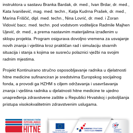
instruktora u sastavu Branka Bardak, dr. med., Ivan Brdar, dr. med.,
Kata Ivanišević, mag. med. techn., Katja Kudrna Prašek, dr. med.,
Marina Friščić, dipl. med. techn., Nina Lovrić, dr. med. i Zoran
Vidović bacc. med. techn. pod vodstvom voditeljice Radmile Majhen
Ujević, dr. med., a prema nastavnim materijalima izrađenim u
sklopu projekta. Program osigurava dovoljno vremena za usvajanje
novih znanja i vještina kroz praktičan rad i simulaciju stvarnih
situacija i stanja s kojima se susreću polaznici vježbi na svojim
radnim mjestima.
Projekt Kontinuirano stručno osposobljavanje radnika u djelatnosti
hitne medicine sufinanciran je sredstvima Europskog socijalnog
fonda, a provodi ga HZHM s ciljem održavanja i usavršavanja
znanja i vještina radnika u djelatnosti hitne medicine te ujedno
unapređenja zdravstvene zaštite u Republici Hrvatskoj i poboljšanja
pristupa visokokvalitetnim zdravstvenim uslugama.