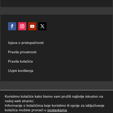
Izjava o pristupačnosti
Pravila privatnosti
Pravila kolačića
Uvjeti korištenja
Koristimo kolačiće kako bismo vam pružili najbolje iskustvo na
našoj web stranici.
© Hrvatski zavod za hitnu medicinu 2026. | Sva prava zadržana.
Informacije o kolačićima koje koristimo ili opcije za isključivanje
kolačića možete pronaći u
postavkama
.