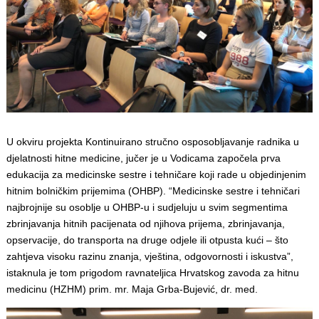
U okviru projekta Kontinuirano stručno osposobljavanje radnika u
djelatnosti hitne medicine, jučer je u Vodicama započela prva
edukacija za medicinske sestre i tehničare koji rade u objedinjenim
hitnim bolničkim prijemima (OHBP). “Medicinske sestre i tehničari
najbrojnije su osoblje u OHBP-u i sudjeluju u svim segmentima
zbrinjavanja hitnih pacijenata od njihova prijema, zbrinjavanja,
opservacije, do transporta na druge odjele ili otpusta kući – što
zahtjeva visoku razinu znanja, vještina, odgovornosti i iskustva”,
istaknula je tom prigodom ravnateljica Hrvatskog zavoda za hitnu
medicinu (HZHM) prim. mr. Maja Grba-Bujević, dr. med.