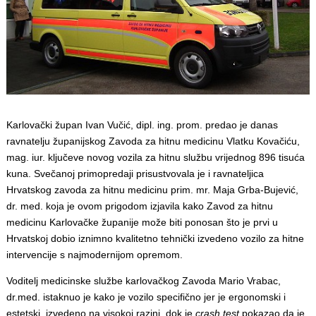
Karlovački župan Ivan Vučić, dipl. ing. prom. predao je danas
ravnatelju županijskog Zavoda za hitnu medicinu Vlatku Kovačiću,
mag. iur. ključeve novog vozila za hitnu službu vrijednog 896 tisuća
kuna. Svečanoj primopredaji prisustvovala je i ravnateljica
Hrvatskog zavoda za hitnu medicinu prim. mr. Maja Grba-Bujević,
dr. med. koja je ovom prigodom izjavila kako Zavod za hitnu
medicinu Karlovačke županije može biti ponosan što je prvi u
Hrvatskoj dobio iznimno kvalitetno tehnički izvedeno vozilo za hitne
intervencije s najmodernijom opremom.
Voditelj medicinske službe karlovačkog Zavoda Mario Vrabac,
dr.med. istaknuo je kako je vozilo specifično jer je ergonomski i
estetski izvedeno na visokoj razini, dok je
crash test
pokazao da je