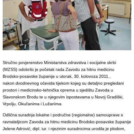
Stručno povjerenstvo Ministarstva zdravstva i socijalne skrbi
(MZSS) odobrilo je početak rada Zavodu za hitnu medicinu
Brodsko-posavske županije u utorak, 30. kolovoza 2011.,
nakon dvodnevnog očevida tijekom kojeg su detaljno pregledani
prostori i medicinsko-tehnička oprema u sjedištu Zavoda u
Slavonskom Brodu te u njegovim ispostavama u Novoj Gradiški,
Vrpolju, Okučanima i Lužanima.
Odlična suradnja lokalne i područne (regionalne) samouprave s
ravnateljicom Zavoda za hitnu medicinu Brodsko-posavske županije
Jelene Adrović, dipl. iur. i njezinim suradnicima urodila je plodom,