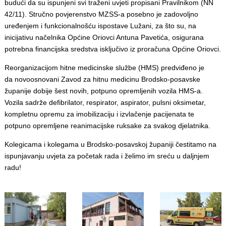
budući da su ispunjeni svi traženi uvjeti propisani Pravilnikom (NN
42/11). Stručno povjerenstvo MZSS-a posebno je zadovoljno
uređenjem i funkcionalnošću ispostave Lužani, za što su, na
inicijativu načelnika Općine Oriovci Antuna Pavetića, osigurana
potrebna financijska sredstva isključivo iz proračuna Općine Oriovci.
Reorganizacijom hitne medicinske službe (HMS) predviđeno je
da novoosnovani Zavod za hitnu medicinu Brodsko-posavske
županije dobije šest novih, potpuno opremljenih vozila HMS-a.
Vozila sadrže defibrilator, respirator, aspirator, pulsni oksimetar,
kompletnu opremu za imobilizaciju i izvlačenje pacijenata te
potpuno opremljene reanimacijske ruksake za svakog djelatnika.
Kolegicama i kolegama u Brodsko-posavskoj županiji čestitamo na
ispunjavanju uvjeta za početak rada i želimo im sreću u daljnjem
radu!