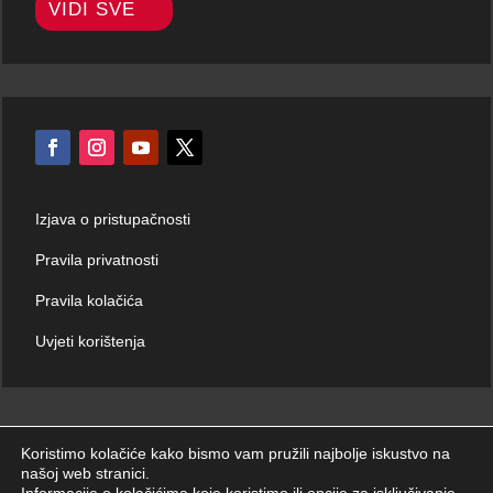
VIDI SVE
Izjava o pristupačnosti
Pravila privatnosti
Pravila kolačića
Uvjeti korištenja
Koristimo kolačiće kako bismo vam pružili najbolje iskustvo na
našoj web stranici.
© Hrvatski zavod za hitnu medicinu 2026. | Sva prava zadržana.