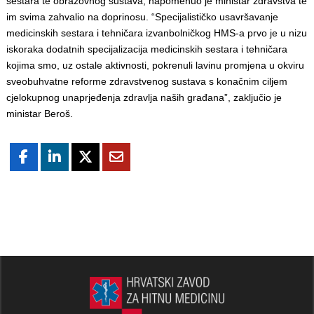
sestara te obrazovnog sustava, napomenuo je ministar zdravstva te
im svima zahvalio na doprinosu. “Specijalističko usavršavanje
medicinskih sestara i tehničara izvanbolničkog HMS-a prvo je u nizu
iskoraka dodatnih specijalizacija medicinskih sestara i tehničara
kojima smo, uz ostale aktivnosti, pokrenuli lavinu promjena u okviru
sveobuhvatne reforme zdravstvenog sustava s konačnim ciljem
cjelokupnog unaprjeđenja zdravlja naših građana”, zaključio je
ministar Beroš.