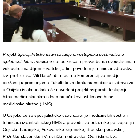
Projekt
Specijalističko usavršavanje prvostupnika sestrinstva u
djelatnosti hitne medicine
danas kreće u provedbu na sveučilištima i
veleučilištima diljem Hrvatske, a tim povodom je ministar zdravstva
izv. prof. dr. sc. Vili Beroš, dr. med. na konferenciji za medije
održanoj u prostorijama Fakulteta za dentalnu medicinu i zdravstvo
u Osijeku istaknuo kako će navedeni projekt osigurati dostupniju
hitnu medicinsku skrb i dodatnu učinkovitost timova hitne
medicinske službe (HMS).
U Osijeku će se specijalističko usavršavanje medicinskih sestra i
tehničara izvanbolničkog HMS-a provoditi za polaznike pet županija:
Osječko-baranjske, Vukovarsko-srijemske, Brodsko-posavske,
Požeško-slavonske i Virovitičko-podravske. Ovaj iskorak za