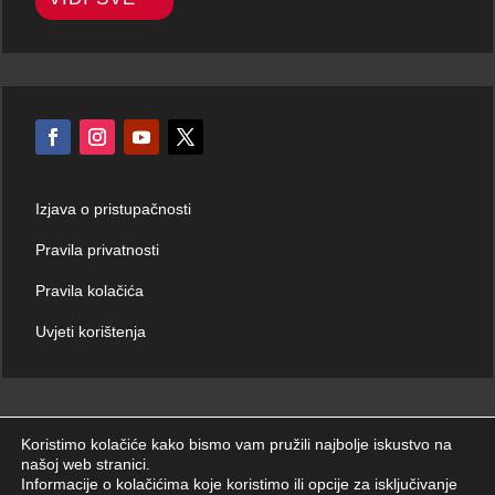
Izjava o pristupačnosti
Pravila privatnosti
Pravila kolačića
Uvjeti korištenja
Koristimo kolačiće kako bismo vam pružili najbolje iskustvo na
našoj web stranici.
© Hrvatski zavod za hitnu medicinu 2026. | Sva prava zadržana.
Informacije o kolačićima koje koristimo ili opcije za isključivanje