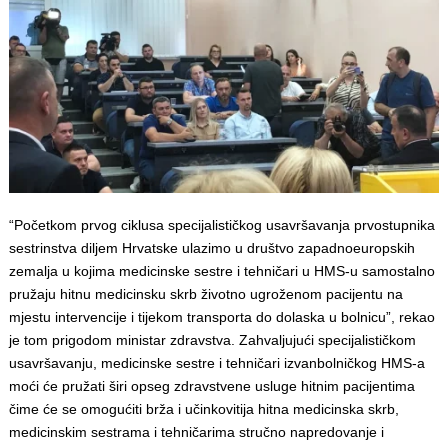
“Početkom prvog ciklusa specijalističkog usavršavanja prvostupnika
sestrinstva diljem Hrvatske ulazimo u društvo zapadnoeuropskih
zemalja u kojima medicinske sestre i tehničari u HMS-u samostalno
pružaju hitnu medicinsku skrb životno ugroženom pacijentu na
mjestu intervencije i tijekom transporta do dolaska u bolnicu”, rekao
je tom prigodom ministar zdravstva. Zahvaljujući specijalističkom
usavršavanju, medicinske sestre i tehničari izvanbolničkog HMS-a
moći će pružati širi opseg zdravstvene usluge hitnim pacijentima
čime će se omogućiti brža i učinkovitija hitna medicinska skrb,
medicinskim sestrama i tehničarima stručno napredovanje i