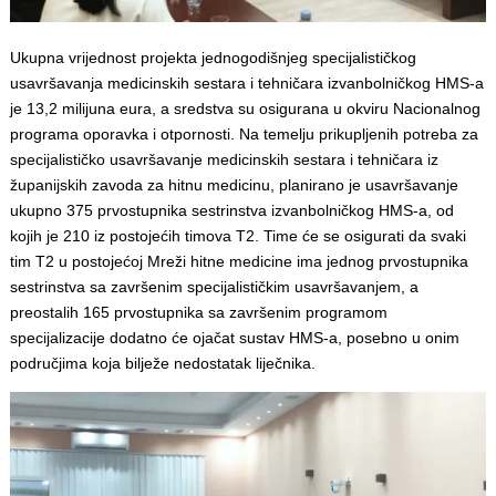
Ukupna vrijednost projekta jednogodišnjeg specijalističkog
usavršavanja medicinskih sestara i tehničara izvanbolničkog HMS-a
je 13,2 milijuna eura, a sredstva su osigurana u okviru Nacionalnog
programa oporavka i otpornosti. Na temelju prikupljenih potreba za
specijalističko usavršavanje medicinskih sestara i tehničara iz
županijskih zavoda za hitnu medicinu, planirano je usavršavanje
ukupno 375 prvostupnika sestrinstva izvanbolničkog HMS-a, od
kojih je 210 iz postojećih timova T2. Time će se osigurati da svaki
tim T2 u postojećoj Mreži hitne medicine ima jednog prvostupnika
sestrinstva sa završenim specijalističkim usavršavanjem, a
preostalih 165 prvostupnika sa završenim programom
specijalizacije dodatno će ojačat sustav HMS-a, posebno u onim
područjima koja bilježe nedostatak liječnika.