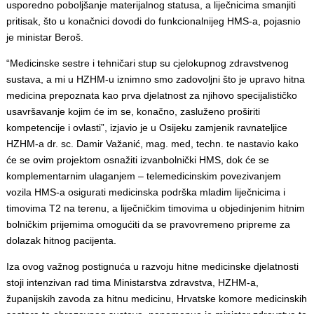
usporedno poboljšanje materijalnog statusa, a liječnicima smanjiti
pritisak, što u konačnici dovodi do funkcionalnijeg HMS-a, pojasnio
je ministar Beroš.
“Medicinske sestre i tehničari stup su cjelokupnog zdravstvenog
sustava, a mi u HZHM-u iznimno smo zadovoljni što je upravo hitna
medicina prepoznata kao prva djelatnost za njihovo specijalističko
usavršavanje kojim će im se, konačno, zasluženo proširiti
kompetencije i ovlasti”, izjavio je u Osijeku zamjenik ravnateljice
HZHM-a dr. sc. Damir Važanić, mag. med, techn. te nastavio kako
će se ovim projektom osnažiti izvanbolnički HMS, dok će se
komplementarnim ulaganjem – telemedicinskim povezivanjem
vozila HMS-a osigurati medicinska podrška mladim liječnicima i
timovima T2 na terenu, a liječničkim timovima u objedinjenim hitnim
bolničkim prijemima omogućiti da se pravovremeno pripreme za
dolazak hitnog pacijenta.
Iza ovog važnog postignuća u razvoju hitne medicinske djelatnosti
stoji intenzivan rad tima Ministarstva zdravstva, HZHM-a,
županijskih zavoda za hitnu medicinu, Hrvatske komore medicinskih