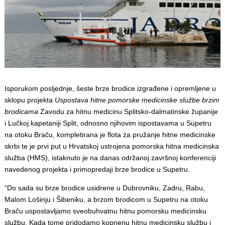
Isporukom posljednje, šeste brze brodice izgrađene i opremljene u
sklopu projekta
Uspostava hitne pomorske medicinske službe brzim
brodicama
Zavodu za hitnu medicinu Splitsko-dalmatinske županije
i Lučkoj kapetaniji Split, odnosno njihovim ispostavama u Supetru
na otoku Braču, kompletirana je flota za pružanje hitne medicinske
skrbi te je prvi put u Hrvatskoj ustrojena pomorska hitna medicinska
služba (HMS), istaknuto je na danas održanoj završnoj konferenciji
navedenog projekta i primopredaji brze brodice u Supetru.
“Do sada su brze brodice usidrene u Dubrovniku, Zadru, Rabu,
Malom Lošinju i Šibeniku, a brzom brodicom u Supetru na otoku
Braču uspostavljamo sveobuhvatnu hitnu pomorsku medicinsku
službu. Kada tome pridodamo kopnenu hitnu medicinsku službu i