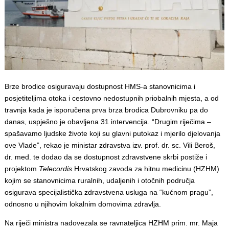
Brze brodice osiguravaju dostupnost HMS-a stanovnicima i
posjetiteljima otoka i cestovno nedostupnih priobalnih mjesta, a od
travnja kada je isporučena prva brza brodica Dubrovniku pa do
danas, uspješno je obavljena 31 intervencija. “Drugim riječima –
spašavamo ljudske živote koji su glavni putokaz i mjerilo djelovanja
ove Vlade”, rekao je ministar zdravstva izv. prof. dr. sc. Vili Beroš,
dr. med. te dodao da se dostupnost zdravstvene skrbi postiže i
projektom
Telecordis
Hrvatskog zavoda za hitnu medicinu (HZHM)
kojim se stanovnicima ruralnih, udaljenih i otočnih područja
osigurava specijalistička zdravstvena usluga na “kućnom pragu”,
odnosno u njihovim lokalnim domovima zdravlja.
Na riječi ministra nadovezala se ravnateljica HZHM prim. mr. Maja