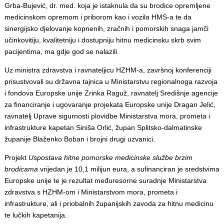
Grba-Bujević, dr. med. koja je istaknula da su brodice opremljene
medicinskom opremom i priborom kao i vozila HMS-a te da
sinergijsko djelovanje kopnenih, zračnih i pomorskih snaga jamči
učinkovitiju, kvalitetniju i dostupniju hitnu medicinsku skrb svim
pacijentima, ma gdje god se nalazili.
Uz ministra zdravstva i ravnateljicu HZHM-a, završnoj konferenciji
prisustvovali su državna tajnica u Ministarstvu regionalnoga razvoja
i fondova Europske unije Zrinka Raguž, ravnatelj Središnje agencije
za financiranje i ugovaranje projekata Europske unije Dragan Jelić,
ravnatelj Uprave sigurnosti plovidbe Ministarstva mora, prometa i
infrastrukture kapetan Siniša Orlić, župan Splitsko-dalmatinske
županije Blaženko Boban i brojni drugi uzvanici.
Projekt
Uspostava hitne pomorske medicinske službe brzim
brodicama
vrijedan je 10,1 milijun eura, a sufinanciran je sredstvima
Europske unije te je rezultat međuresorne suradnje Ministarstva
zdravstva s HZHM-om i Ministarstvom mora, prometa i
infrastrukture, ali i priobalnih županijskih zavoda za hitnu medicinu
te lučkih kapetanija.