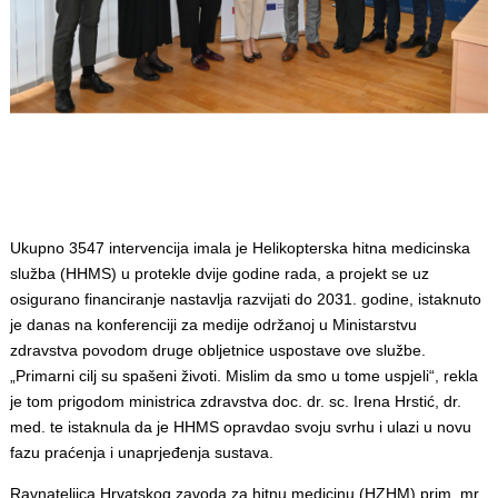
Ukupno 3547 intervencija imala je Helikopterska hitna medicinska
služba (HHMS) u protekle dvije godine rada, a projekt se uz
osigurano financiranje nastavlja razvijati do 2031. godine, istaknuto
je danas na konferenciji za medije održanoj u Ministarstvu
zdravstva povodom druge obljetnice uspostave ove službe.
„Primarni cilj su spašeni životi. Mislim da smo u tome uspjeli“, rekla
je tom prigodom ministrica zdravstva doc. dr. sc. Irena Hrstić, dr.
med. te istaknula da je HHMS opravdao svoju svrhu i ulazi u novu
fazu praćenja i unaprjeđenja sustava.
Ravnateljica Hrvatskog zavoda za hitnu medicinu (HZHM) prim. mr.