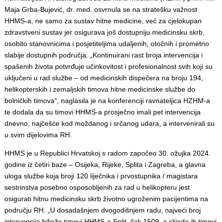
Maja Grba-Bujević, dr. med. osvrnula se na stratešku važnost
HHMS-a, ne samo za sustav hitne medicine, već za cjelokupan
zdravstveni sustav jer osigurava još dostupniju medicinsku skrb,
osobito stanovnicima i posjetiteljima udaljenih, otočnih i prometno
slabije dostupnih područja. „Kontinuirani rast broja intervencija i
spašenih života potvrđuje učinkovitost i profesionalnost svih koji su
uključeni u rad službe – od medicinskih dispečera na broju 194,
helikopterskih i zemaljskih timova hitne medicinske službe do
bolničkih timova“, naglasila je na konferenciji ravnateljica HZHM-a
te dodala da su timovi HHMS-a prosječno imali pet intervencija
dnevno, najčešće kod moždanog i srčanog udara, a intervenirali su
u svim dijelovima RH.
HHMS je u Republici Hrvatskoj s radom započeo 30. ožujka 2024.
godine iz četiri baze – Osijeka, Rijeke, Splita i Zagreba, a glavna
uloga službe koja broji 120 liječnika i prvostupnika / magistara
sestrinstva posebno osposobljenih za rad u helikopteru jest
osigurati hitnu medicinsku skrb životno ugroženim pacijentima na
području RH. „U dosadašnjem dvogodišnjem radu, najveći broj
intervencija bilježe timovi HHMS-a Split, čak 1509, a slijede ih timovi