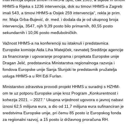
HHMS-a Rijeka s 1236 intervencija, dok su timovi HHMS-a Zagreb
imali 543, a timovi HHMS-a Osijek 259 intervencija“, rekla je prim.
mr. Maja Grba-Bujević, dr. med. i dodala da je od ukupnog broja
intervencija, 3547, njih 9,39 posto bilo primarnih, 80,55 posto
sekundarnih i 10,06 posto međubolničkih.
Važnost HHMS-a na konferenciji su istaknuli i predstavnica
Europske komisije Aida Liha Matejiček, ravnatelj Središnje agencije
za financiranje i ugovaranje programa i projekata Europske unije
Dragan Jelić, predstavnica Ministarstva regionalnoga razvoja i
fondova Europske unije Sanja Slunjski te predstavnik pružatelja
usluga HHMS-a u RH Edi Furlan.
Ministarstvo zdravstva provodi projekt HHMS u suradnji s HZHM-
om te uz potporu Europske unije kroz Program „Konkurentnost i
kohezija 2021. – 2027.“ Ukupna vrijednost ugovora o javnoj nabavi
iznosi 62,5 milijuna eura, a dio od 11,7 milijuna eura sufinanciran je
sredstvima Europske unije, pri čemu 85 posto iz Europskog fonda
za regionalni razvoj, a 15 posto iz državnog proračuna RH.