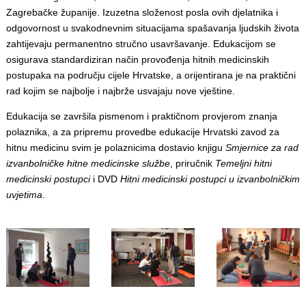
Zagrebačke županije. Izuzetna složenost posla ovih djelatnika i
odgovornost u svakodnevnim situacijama spašavanja ljudskih života
zahtijevaju permanentno stručno usavršavanje. Edukacijom se
osigurava standardiziran način provođenja hitnih medicinskih
postupaka na području cijele Hrvatske, a orijentirana je na praktični
rad kojim se najbolje i najbrže usvajaju nove vještine.
Edukacija se završila pismenom i praktičnom provjerom znanja
polaznika, a za pripremu provedbe edukacije Hrvatski zavod za
hitnu medicinu svim je polaznicima dostavio knjigu
Smjernice za rad
izvanbolničke hitne medicinske službe
, priručnik
Temeljni hitni
medicinski postupci
i DVD
Hitni medicinski postupci u izvanbolničkim
uvjetima
.