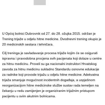
U Općoj bolnici Dubrovnik od 27. do 28. ožujka 2015. održan je
Trening trijaže u odjelu hitne medicine. Dvodnevni trening okupio je
20 medicinskih sestara i tehničara.
Cilj treninga je savladavanje procesa trijaže kojim će se osigurati
ispravna i pravodobna procjena svih pacijenata koji dolaze u centre
za hitnu medicinu. Proveli su ga nacionalni instruktori Hrvatskog
zavoda za hitnu medicinu sukladno Standardu osnovne edukacije
za radnike koji provode trijažu u odjelu hitne medicine. Adekvatna
trijaža smanjuje mogućnost incidentnih događaja, a uspješnom
reorganizacijom hitne medicinske službe sustav rada temeljen na
čekanju u redu zamijenjen je organiziranim trijažnim pristupom
pacijentu u svim akutnim bolnicama.