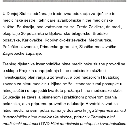
U Donjoj Stubici održana je trodnevna edukacija za liječnike te
medicinske sestre i tehničare izvanbolničke hitne medicinske
službe. Edukacija, pod vodstvom mr. sc. Freda Zeidlera, dr. med.,
okupila je 30 polaznika iz Bjelovarsko-bilogorske, Brodsko-
posavske, Karlovačke, Koprivničko-križevačke, Međimurske,
Požeško-slavonske, Primorsko-goranske, Sisačko-moslavačke i
Zagrebačke županije.
Trening djelatnika izvanbolničke hitne medicinske službe provodi se
u sklopu Projekta unaprjeđenja hitne medicinske službe i
investicijskog planiranja u zdravstvu, a pod nadzorom Hrvatskog
zavoda za hitnu medicinu. Njime se želi standardizirati postupke u
hitnoj službi i unaprijediti kvalitetu pružanja hitne medicinske skrbi.
Edukacija se završila pismenom i praktičnom provjerom znanja
polaznika, a za pripremu provedbe edukacije Hrvatski zavod za
hitnu medicinu svim polaznicima je dostavio knjigu
Smjernice za rad
izvanbolničke hitne medicinske službe
, priručnik
Temeljni hitni
medicinski postupci
i DVD
Hitni medicinski postupci u izvanbolničkim