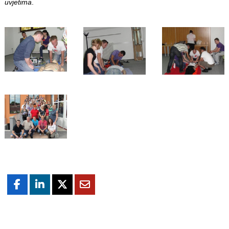
uvjetima
.