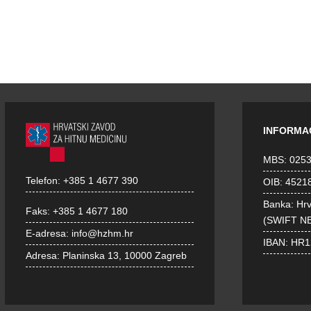
INFORMA
MBS: 025
Telefon:
+385 1 4677 390
OIB: 4521
Banka: Hr
Faks:
+385 1 4677 180
(SWIFT N
E-adresa:
info@hzhm.hr
IBAN: HR
Adresa:
Planinska 13, 10000 Zagreb