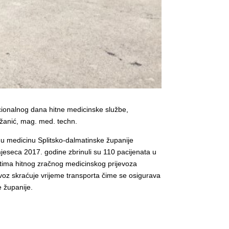
acionalnog dana hitne medicinske službe,
ažanić, mag. med. techn.
 medicinu Splitsko-dalmatinske županije
 mjeseca 2017. godine zbrinuli su 110 pacijenata u
ci tima hitnog zračnog medicinskog prijevoza
evoz skraćuje vrijeme transporta čime se osigurava
 županije.