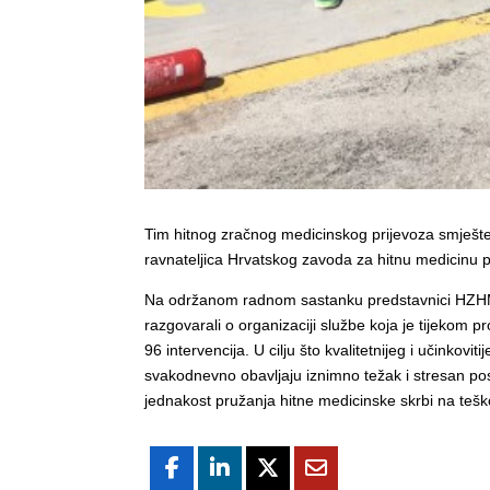
Tim hitnog zračnog medicinskog prijevoza smješten
ravnateljica Hrvatskog zavoda za hitnu medicinu p
Na održanom radnom sastanku predstavnici HZHM-a
razgovarali o organizaciji službe koja je tijekom 
96 intervencija. U cilju što kvalitetnijeg i učinko
svakodnevno obavljaju iznimno težak i stresan posa
jednakost pružanja hitne medicinske skrbi na teš