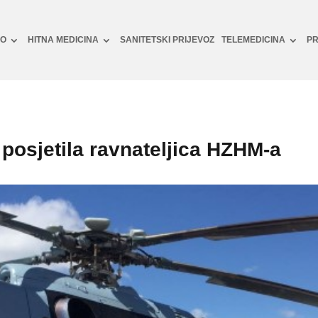
NO
HITNA MEDICINA
SANITETSKI PRIJEVOZ
TELEMEDICINA
PR
posjetila ravnateljica HZHM-a