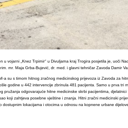
 u vojarni „Knez Trpimir“ u Divuljama kraj Trogira posjetila je, uoči N
rim. mr. Maja Grba-Bujević, dr. med. i glavni tehničar Zavoda Damir V
 su s timom hitnog zračnog medicinskog prijevoza iz Zavoda za hitnu
prošle godine u 442 intervencije zbrinula 481 pacijenta. Samo u prva tri
vitijeg pružanja odgovarajuće hitne medicinske skrbi pacijentima, djelatni
o koji zahtjeva posebne vještine i znanja. Hitni zračni medicinski prij
ko dostupnim lokacijama i otocima u odnosu na kopnene urbane dijelove