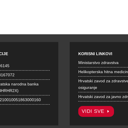
CIJE
KORISNI LINKOVI
Ministarstvo zdravstva
36145
Helikopterska hitna medici
8167072
Hrvatski zavod za zdravstv
vatska narodna banka
osiguranje
BHRHR2X)
Hrvatski zavod za javno zd
1210010051863000160
VIDI SVE