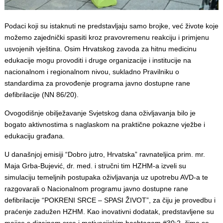
Podaci koji su istaknuti ne predstavljaju samo brojke, već živote koje
možemo zajednički spasiti kroz pravovremenu reakciju i primjenu
usvojenih vještina. Osim Hrvatskog zavoda za hitnu medicinu
edukacije mogu provoditi i druge organizacije i institucije na
nacionalnom i regionalnom nivou, sukladno Pravilniku o
standardima za provođenje programa javno dostupne rane
defibrilacije (NN 86/20).
Ovogodišnje obilježavanje Svjetskog dana oživljavanja bilo je
bogato aktivnostima s naglaskom na praktične pokazne vježbe i
edukaciju građana.
U današnjoj emisiji “Dobro jutro, Hrvatska” ravnateljica prim. mr.
Maja Grba-Bujević, dr. med. i stručni tim HZHM-a izveli su
simulaciju temeljnih postupaka oživljavanja uz upotrebu AVD-a te
razgovarali o Nacionalnom programu javno dostupne rane
defibrilacije “POKRENI SRCE – SPASI ŽIVOT”, za čiju je provedbu i
praćenje zadužen HZHM. Kao inovativni dodatak, predstavljene su