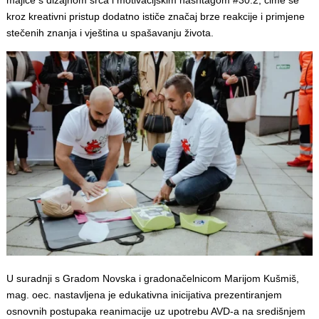
majice s dizajnom srca i motivacijskim hashtagom #30:2, čime se
kroz kreativni pristup dodatno ističe značaj brze reakcije i primjene
stečenih znanja i vještina u spašavanju života.
U suradnji s Gradom Novska i gradonačelnicom Marijom Kušmiš,
mag. oec. nastavljena je edukativna inicijativa prezentiranjem
osnovnih postupaka reanimacije uz upotrebu AVD-a na središnjem