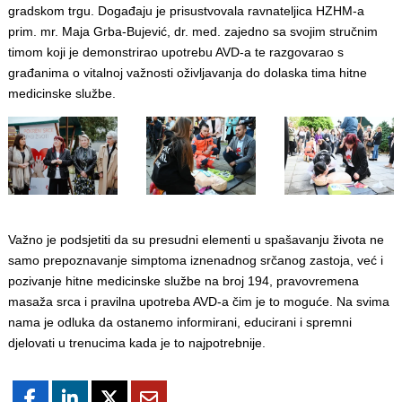
gradskom trgu. Događaju je prisustvovala ravnateljica HZHM-a
prim. mr. Maja Grba-Bujević, dr. med. zajedno sa svojim stručnim
timom koji je demonstrirao upotrebu AVD-a te razgovarao s
građanima o vitalnoj važnosti oživljavanja do dolaska tima hitne
medicinske službe.
Važno je podsjetiti da su presudni elementi u spašavanju života ne
samo prepoznavanje simptoma iznenadnog srčanog zastoja, već i
pozivanje hitne medicinske službe na broj 194, pravovremena
masaža srca i pravilna upotreba AVD-a čim je to moguće. Na svima
nama je odluka da ostanemo informirani, educirani i spremni
djelovati u trenucima kada je to najpotrebnije.