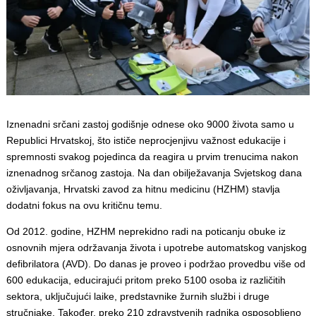
Iznenadni srčani zastoj godišnje odnese oko 9000 života samo u
Republici Hrvatskoj, što ističe neprocjenjivu važnost edukacije i
spremnosti svakog pojedinca da reagira u prvim trenucima nakon
iznenadnog srčanog zastoja. Na dan obilježavanja Svjetskog dana
oživljavanja, Hrvatski zavod za hitnu medicinu (HZHM) stavlja
dodatni fokus na ovu kritičnu temu.
Od 2012. godine, HZHM neprekidno radi na poticanju obuke iz
osnovnih mjera održavanja života i upotrebe automatskog vanjskog
defibrilatora (AVD). Do danas je proveo i podržao provedbu više od
600 edukacija, educirajući pritom preko 5100 osoba iz različitih
sektora, uključujući laike, predstavnike žurnih službi i druge
stručnjake. Također, preko 210 zdravstvenih radnika osposobljeno