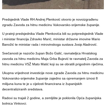
Predsjednik Vlade RH Andrej Plenković otvorio je novoizgrađenu
zgradu Zavoda za hitnu medicinu Vukovarsko-srijemske županije.
U pratnji predsjednika Vlade Plenkovića bili su potpredsjednik Vlade
i ministar financija Zdravko Marić, ministar državne imovine Mario
Banožić te ministar rada i mirovinskoga sustava Josip Aladrović.
Svečanosti je nazočio župan Božo Galić, ravnateljica Hrvatskog
zavoda za hitnu medicinu Maja Grba Bujević te ravnatelj Zavoda za
hitnu medicinu VSŽ Mato Matić koji su se obratili prigodnim riječima.
Ukupna vrijednost investicije nove zgrade Zavoda za hitnu medicinu
Vukovarsko-srijemske županije zajedno sa opremanjem iznosi 8
milijuna kuna te je u cijelosti financirana iz županijskih
decentraliziranih sredstava.
Radovi su trajali 2 godine, a zemljište je poklonila Opća županijska
bolnica Vinkovci.