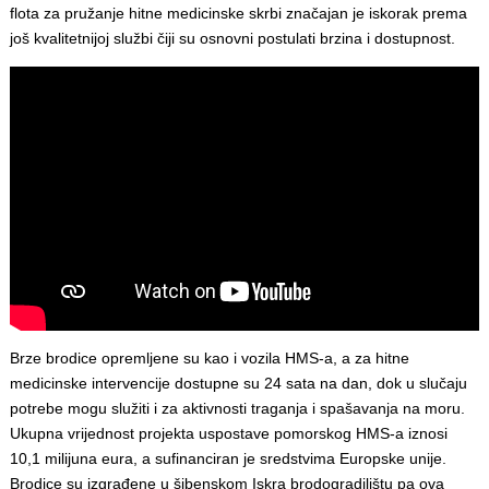
flota za pružanje hitne medicinske skrbi značajan je iskorak prema
još kvalitetnijoj službi čiji su osnovni postulati brzina i dostupnost.
Brze brodice opremljene su kao i vozila HMS-a, a za hitne
medicinske intervencije dostupne su 24 sata na dan, dok u slučaju
potrebe mogu služiti i za aktivnosti traganja i spašavanja na moru.
Ukupna vrijednost projekta uspostave pomorskog HMS-a iznosi
10,1 milijuna eura, a sufinanciran je sredstvima Europske unije.
Brodice su izgrađene u šibenskom Iskra brodogradilištu pa ova