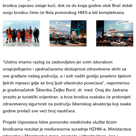
brodica zapravo ostaje kući, dok će do kraja godine otok Brač dobiti
svoju brodicu čime će flota pomorskog HMS-a biti kompletirana.
“Uistinu imamo razlog za zadovoljstvo jer ovim iskorakom
unaprjeđujemo i ujednačavamo dostupnost zdravstvene skrbi za
sve građane našeg područja, a i svih naših gostiju posebno tijekom
ljetnih mjeseci gdje se broj ljudi višestruko povećava”, napomenuo
je gradonačelnik Šibenika Željko Burić, dr. med. Ovaj dio Jadrana
izrazito je turistički orijentiran, a brza brodica svakako će pridonijeti
zdravstvenoj sigurnosti na području šibenskog akvatorija koji svake
godine privlači sve veći broj nautičara.
Projekt
Uspostava hitne pomorske medicinske službe brzim
brodicama
rezultat je međuresorne suradnje HZHM-a, Ministarstva
zdravstva i Ministarstva mora, prometa i infrastrukture, kao i