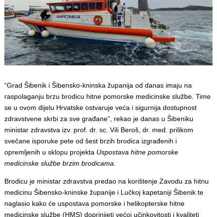
“Grad Šibenik i Šibensko-kninska županija od danas imaju na
raspolaganju brzu brodicu hitne pomorske medicinske službe. Time
se u ovom dijelu Hrvatske ostvaruje veća i sigurnija dostupnost
zdravstvene skrbi za sve građane”, rekao je danas u Šibeniku
ministar zdravstva izv. prof. dr. sc. Vili Beroš, dr. med. prilikom
svečane isporuke pete od šest brzih brodica izgrađenih i
opremljenih u sklopu projekta
Uspostava hitne pomorske
medicinske službe brzim brodicama
.
Brodicu je ministar zdravstva predao na korištenje Zavodu za hitnu
medicinu Šibensko-kninske županije i Lučkoj kapetaniji Šibenik te
naglasio kako će uspostava pomorske i helikopterske hitne
medicinske službe (HMS) doprinijeti većoj učinkovitosti i kvaliteti