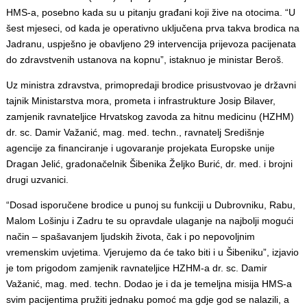
HMS-a, posebno kada su u pitanju građani koji žive na otocima. “U
šest mjeseci, od kada je operativno uključena prva takva brodica na
Jadranu, uspješno je obavljeno 29 intervencija prijevoza pacijenata
do zdravstvenih ustanova na kopnu”, istaknuo je ministar Beroš.
Uz ministra zdravstva, primopredaji brodice prisustvovao je državni
tajnik Ministarstva mora, prometa i infrastrukture Josip Bilaver,
zamjenik ravnateljice Hrvatskog zavoda za hitnu medicinu (HZHM)
dr. sc. Damir Važanić, mag. med. techn., ravnatelj Središnje
agencije za financiranje i ugovaranje projekata Europske unije
Dragan Jelić, gradonačelnik Šibenika Željko Burić, dr. med. i brojni
drugi uzvanici.
“Dosad isporučene brodice u punoj su funkciji u Dubrovniku, Rabu,
Malom Lošinju i Zadru te su opravdale ulaganje na najbolji mogući
način – spašavanjem ljudskih života, čak i po nepovoljnim
vremenskim uvjetima. Vjerujemo da će tako biti i u Šibeniku”, izjavio
je tom prigodom zamjenik ravnateljice HZHM-a dr. sc. Damir
Važanić, mag. med. techn. Dodao je i da je temeljna misija HMS-a
svim pacijentima pružiti jednaku pomoć ma gdje god se nalazili, a