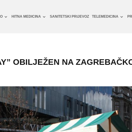
NO
HITNA MEDICINA
SANITETSKI PRIJEVOZ
TELEMEDICINA
PR
AY” OBILJEŽEN NA ZAGREBAČK