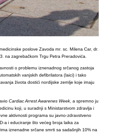
a medicinske poslove Zavoda mr. sc. Milena Car, dr.
13. na zagrebačkom Trgu Petra Preradovića.
 javnosti o problemu iznenadnog srčanog zastoja
omatskih vanjskih defibrilatora (laici) i tako
žavanja života dostići nordijske zemlje koje imaju
tavio
Cardiac Arrest Awarenes Week
, a spremno ju
icinu koji, u suradnji s Ministarstvom zdravlja i
vne aktivnosti programa su javno-zdravstveno
D-a i educiranje što većeg broja laika za
jevima iznenadne srčane smrti sa sadašnjih 10% na