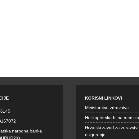
CIJE
KORISNI LINKOVI
Ministarstvo zdravstva
36145
Helikopterska hitna medici
8167072
Hrvatski zavod za zdravstv
vatska narodna banka
osiguranje
BHRHR2X)