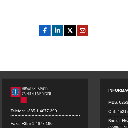
INFORMA
MBS: 025
Telefon:
+385 1 4677 390
OIB: 4521
Banka: Hr
Faks:
+385 1 4677 180
(SWIFT N