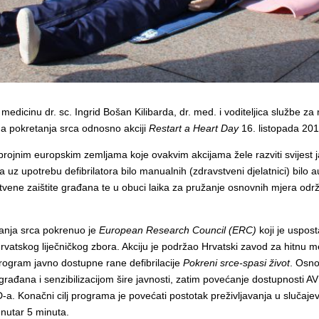
edicinu dr. sc. Ingrid Bošan Kilibarda, dr. med. i voditeljica službe z
na pokretanja srca odnosno akciji
Restart a Heart Day
16. listopada 20
brojnim europskim zemljama koje ovakvim akcijama žele razviti svijest
uz upotrebu defibrilatora bilo manualnih (zdravstveni djelatnici) bilo aut
avstvene zaištite građana te u obuci laika za pružanje osnovnih mjera odr
tanja srca pokrenuo je
European Research Council (ERC)
koji je uspos
rvatskog liječničkog zbora. Akciju je podržao Hrvatski zavod za hitnu med
rogram javno dostupne rane defibrilacije
Pokreni srce-spasi život
. Osno
građana i senzibilizacijom šire javnosti, zatim povećanje dostupnosti AV
-a. Konačni cilj programa je povećati postotak preživljavanja u sluča
unutar 5 minuta.