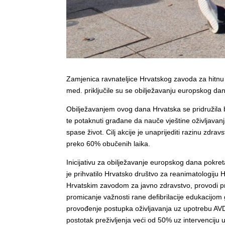
Zamjenica ravnateljice Hrvatskog zavoda za hitnu m
med. priključile su se obilježavanju europskog da
Obilježavanjem ovog dana Hrvatska se pridružila 
te potaknuti građane da nauče vještine oživljavanja 
spase život. Cilj akcije je unaprijediti razinu zdr
preko 60% obučenih laika.
Inicijativu za obilježavanje europskog dana pokre
je prihvatilo Hrvatsko društvo za reanimatologiju H
Hrvatskim zavodom za javno zdravstvo, provodi p
promicanje važnosti rane defibrilacije edukacijom 
provođenje postupka oživljavanja uz upotrebu AVD
postotak preživljenja veći od 50% uz intervenciju 