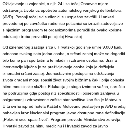
Oživljavanje u zajednici, a njih 24 i za tečaj Osnovne mjere
održavanja života uz upotrebu automatskog vanjskog defibrilatora
(AVD). Potonji tečaj svi sudionici su uspješno završili. U anketi
provedenoj po završetku radionice polaznici su izrazili zadovoljstvo
s njezinim programom te organizatorima poručili da ovako korisne
edukacije treba provoditi po cijeloj Hrvatskoj.
Od iznenadnog zastoja srca u Hrvatskoj godišnje umre 9.000 ljudi,
odnosno svakog sata jedna osoba, a srčani zastoj može se dogoditi
bilo kome pa i sportašima te mladim i zdravim osobama. Brzina
intervencije ključna je za preživljavanje osobe koja je doživjela
iznenadni srčani zastoj. Jednostavnim postupcima održavanja
života građani mogu spasiti život svojim bližnjima čak i prije dolaska
hitne medicinske službe. Edukacija je stoga iznimno važna, naročito
na područjima gdje postoji niz specifičnosti i posebnih zahtjeva u
osiguravanju zdravstvene zaštite stanovništva kao što je Motovun.
U tu svrhu ispred hotela Kaštel u Motovunu postavljen je AVD uređaj
nabavljen kroz Nacionalni program javno dostupne rane defibrilacije
„Pokreni srce-spasi život“. Program provode Ministarstvo zdravlja,
Hrvatski zavod za hitnu medicinu i Hrvatski zavod za javno