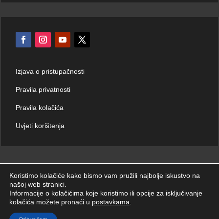
Izjava o pristupačnosti
Pravila privatnosti
Pravila kolačića
Uvjeti korištenja
Koristimo kolačiće kako bismo vam pružili najbolje iskustvo na
našoj web stranici.
© Hrvatski zavod za hitnu medicinu 2026. | Sva prava zadržana.
Informacije o kolačićima koje koristimo ili opcije za isključivanje
kolačića možete pronaći u
postavkama
.