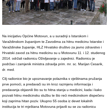
Na inicijativu Općine Motovun, a u suradnji s Istarskom i
Varaždinskom županijom te Zavodima za hitnu medicinu Istarske i
Varaždinske županije, HLZ Hrvatsko društvo za javno zdravstvo i
Hrvatski zavod za hitnu medicinu su u Motovunu 11. i 12. studenog
2014. održali radionicu Oživljavanje u zajednici. Radionicu je
podržao i zamjenik ministra zdravlja prim. mr. sc. Marijan Cesarik,
dr. med.
Cilj radionice bio je upoznavanje polaznika s vještinama pružanja
prve pomoći, a predavači su im kroz razmjenu informacija i
predavanja objasnili što su to hitna stanja u medicini, kada i kako
pozvati hitnu medicinsku službu te što reći medicinskom dispečeru
koji zaprima hitan poziv. Ukupno 55 osoba iz devet lokalnih
institucija te tri mještana Motovuna prijavili su se za radionicu