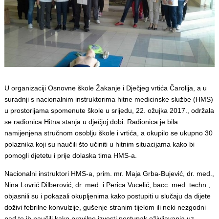
U organizaciji Osnovne škole Žakanje i Dječjeg vrtića Čarolija, a u
suradnji s nacionalnim instruktorima hitne medicinske službe (HMS)
u prostorijama spomenute škole u srijedu, 22. ožujka 2017., održala
se radionica Hitna stanja u dječjoj dobi. Radionica je bila
namijenjena stručnom osoblju škole i vrtića, a okupilo se ukupno 30
polaznika koji su naučili što učiniti u hitnim situacijama kako bi
pomogli djetetu i prije dolaska tima HMS-a.
Nacionalni instruktori HMS-a, prim. mr. Maja Grba-Bujević, dr. med.,
Nina Lovrić Dilberović, dr. med. i Perica Vucelić, bacc. med. techn.,
objasnili su i pokazali okupljenima kako postupiti u slučaju da dijete
doživi febrilne konvulzije, gušenje stranim tijelom ili neki nezgodni
pad te ih naučili kako pravilno izvesti postupak oživljavanja uz