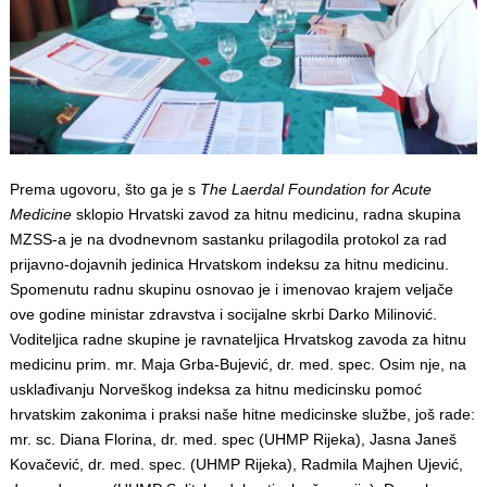
Prema ugovoru, što ga je s
The Laerdal Foundation for Acute
Medicine
sklopio Hrvatski zavod za hitnu medicinu, radna skupina
MZSS-a je na dvodnevnom sastanku prilagodila protokol za rad
prijavno-dojavnih jedinica Hrvatskom indeksu za hitnu medicinu.
Spomenutu radnu skupinu osnovao je i imenovao krajem veljače
ove godine ministar zdravstva i socijalne skrbi Darko Milinović.
Voditeljica radne skupine je ravnateljica Hrvatskog zavoda za hitnu
medicinu prim. mr. Maja Grba-Bujević, dr. med. spec. Osim nje, na
usklađivanju Norveškog indeksa za hitnu medicinsku pomoć
hrvatskim zakonima i praksi naše hitne medicinske službe, još rade:
mr. sc. Diana Florina, dr. med. spec (UHMP Rijeka), Jasna Janeš
Kovačević, dr. med. spec. (UHMP Rijeka), Radmila Majhen Ujević,