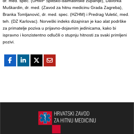
dr. med. spec. (UHMP Splitsko-dalmatinske županije), Davorka
Muškardin, dr. med. (Zavod za hitnu medicinu Grada Zagreba),
Branka Tomljanović, dr. med. spec. (HZHM) i Predrag Vuletić, med.
teh. (DZ Karlovac). Norveški indeks dizajniran je kao alat podrške
za primatelje poziva u prijavno-dojavnim jedinicama, kako bi
ispravno i konzistentno odlučili o stupnju hitnosti za svaki primljeni
pozivi.