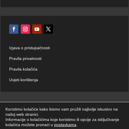
Izjava o pristupačnosti
Pravila privatnosti
Pravila kolačića
Uvjeti korištenja
Koristimo kolačiće kako bismo vam pružili najbolje iskustvo na
našoj web stranici.
© Hrvatski zavod za hitnu medicinu 2026. | Sva prava zadržana.
Informacije o kolačićima koje koristimo ili opcije za isključivanje
kolačića možete pronaći u
postavkama
.