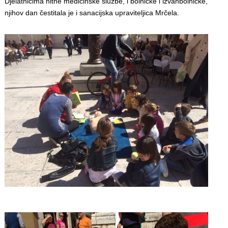
Djelatnicima hitne medicinske službe, i bolničke i izvanbolničke,
njihov dan čestitala je i sanacijska upraviteljica Mrčela.