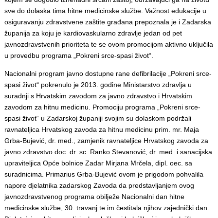
sve do dolaska tima hitne medicinske službe. Važnost edukacije u
osiguravanju zdravstvene zaštite građana prepoznala je i Zadarska
županija za koju je kardiovaskularno zdravlje jedan od pet
javnozdravstvenih prioriteta te se ovom promocijom aktivno uključila
u provedbu programa „Pokreni srce-spasi život“.
Nacionalni program javno dostupne rane defibrilacije „Pokreni srce-
spasi život“ pokrenulo je 2013. godine Ministarstvo zdravlja u
suradnji s Hrvatskim zavodom za javno zdravstvo i Hrvatskim
zavodom za hitnu medicinu. Promociju programa „Pokreni srce-
spasi život“ u Zadarskoj županiji svojim su dolaskom podržali
ravnateljica Hrvatskog zavoda za hitnu medicinu prim. mr. Maja
Grba-Bujević, dr. med., zamjenik ravnateljice Hrvatskog zavoda za
javno zdravstvo doc. dr. sc. Ranko Stevanović, dr. med. i sanacijska
upraviteljica Opće bolnice Zadar Mirjana Mrčela, dipl. oec. sa
suradnicima. Primarius Grba-Bujević ovom je prigodom pohvalila
napore djelatnika zadarskog Zavoda da predstavljanjem ovog
javnozdravstvenog programa obilježe Nacionalni dan hitne
medicinske službe, 30. travanj te im čestitala njihov zajednički dan.