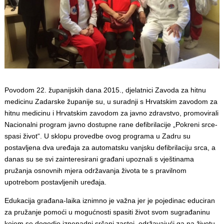
Povodom 22. županijskih dana 2015., djelatnici Zavoda za hitnu
medicinu Zadarske županije su, u suradnji s Hrvatskim zavodom za
hitnu medicinu i Hrvatskim zavodom za javno zdravstvo, promovirali
Nacionalni program javno dostupne rane defibrilacije „Pokreni srce-
spasi život“. U sklopu provedbe ovog programa u Zadru su
postavljena dva uređaja za automatsku vanjsku defibrilaciju srca, a
danas su se svi zainteresirani građani upoznali s vještinama
pružanja osnovnih mjera održavanja života te s pravilnom
upotrebom postavljenih uređaja.
Edukacija građana-laika iznimno je važna jer je pojedinac educiran
za pružanje pomoći u mogućnosti spasiti život svom sugrađaninu
kojem se dogodio iznenadni srčani zastoj, održavajući ga na životu