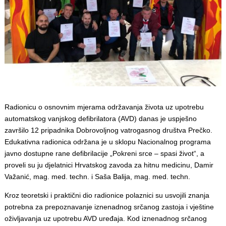
Radionicu o osnovnim mjerama održavanja života uz upotrebu
automatskog vanjskog defibrilatora (AVD) danas je uspješno
završilo 12 pripadnika Dobrovoljnog vatrogasnog društva Prečko.
Edukativna radionica održana je u sklopu Nacionalnog programa
javno dostupne rane defibrilacije „Pokreni srce – spasi život“, a
proveli su ju djelatnici Hrvatskog zavoda za hitnu medicinu, Damir
Važanić, mag. med. techn. i Saša Balija, mag. med. techn.
Kroz teoretski i praktični dio radionice polaznici su usvojili znanja
potrebna za prepoznavanje iznenadnog srčanog zastoja i vještine
oživljavanja uz upotrebu AVD uređaja. Kod iznenadnog srčanog