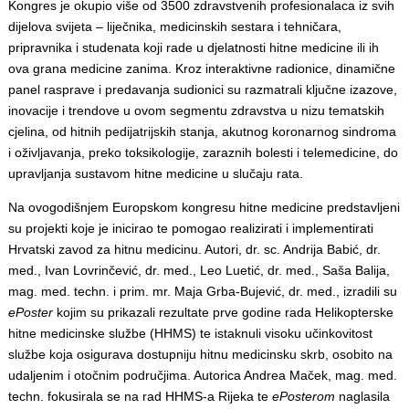
Kongres je okupio više od 3500 zdravstvenih profesionalaca iz svih
dijelova svijeta – liječnika, medicinskih sestara i tehničara,
pripravnika i studenata koji rade u djelatnosti hitne medicine ili ih
ova grana medicine zanima. Kroz interaktivne radionice, dinamične
panel rasprave i predavanja sudionici su razmatrali ključne izazove,
inovacije i trendove u ovom segmentu zdravstva u nizu tematskih
cjelina, od hitnih pedijatrijskih stanja, akutnog koronarnog sindroma
i oživljavanja, preko toksikologije, zaraznih bolesti i telemedicine, do
upravljanja sustavom hitne medicine u slučaju rata.
Na ovogodišnjem Europskom kongresu hitne medicine predstavljeni
su projekti koje je inicirao te pomogao realizirati i implementirati
Hrvatski zavod za hitnu medicinu. Autori, dr. sc. Andrija Babić, dr.
med., Ivan Lovrinčević, dr. med., Leo Luetić, dr. med., Saša Balija,
mag. med. techn. i prim. mr. Maja Grba-Bujević, dr. med., izradili su
ePoster
kojim su prikazali rezultate prve godine rada Helikopterske
hitne medicinske službe (HHMS) te istaknuli visoku učinkovitost
službe koja osigurava dostupniju hitnu medicinsku skrb, osobito na
udaljenim i otočnim područjima. Autorica Andrea Maček, mag. med.
techn. fokusirala se na rad HHMS-a Rijeka te
ePosterom
naglasila