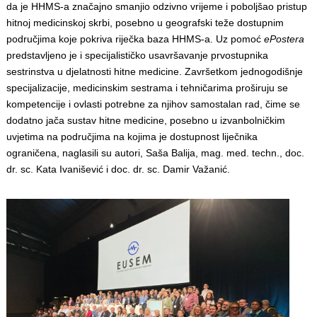
da je HHMS-a značajno smanjio odzivno vrijeme i poboljšao pristup
hitnoj medicinskoj skrbi, posebno u geografski teže dostupnim
područjima koje pokriva riječka baza HHMS-a. Uz pomoć
ePostera
predstavljeno je i specijalističko usavršavanje prvostupnika
sestrinstva u djelatnosti hitne medicine. Završetkom jednogodišnje
specijalizacije, medicinskim sestrama i tehničarima proširuju se
kompetencije i ovlasti potrebne za njihov samostalan rad, čime se
dodatno jača sustav hitne medicine, posebno u izvanbolničkim
uvjetima na područjima na kojima je dostupnost liječnika
ograničena, naglasili su autori, Saša Balija, mag. med. techn., doc.
dr. sc. Kata Ivanišević i doc. dr. sc. Damir Važanić.