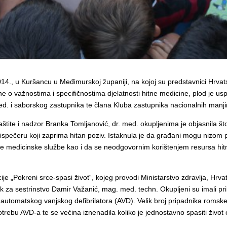
14., u Kuršancu u Međimurskoj županiji, na kojoj su predstavnici Hrvat
ne o važnostima i specifičnostima djelatnosti hitne medicine, plod je u
ed. i saborskog zastupnika te člana Kluba zastupnika nacionalnih manjin
štite i nadzor Branka Tomljanović, dr. med. okupljenima je objasnila što
ispečeru koji zaprima hitan poziv. Istaknula je da građani mogu nizom 
itne medicinske službe kao i da se neodgovornim korištenjem resursa 
je „Pokreni srce-spasi život“, kojeg provodi Ministarstvo zdravlja, Hrva
k za sestrinstvo Damir Važanić, mag. med. techn. Okupljeni su imali pril
 automatskog vanjskog defibrilatora (AVD). Velik broj pripadnika romsk
otrebu AVD-a te se većina iznenadila koliko je jednostavno spasiti živo