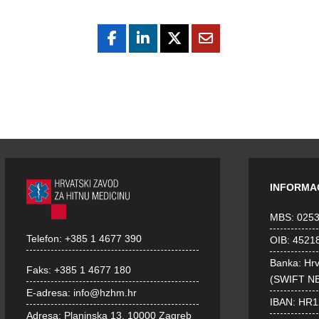
INFORMA
MBS: 025
Telefon:
+385 1 4677 390
OIB: 4521
Banka: Hr
Faks:
+385 1 4677 180
(SWIFT N
E-adresa:
info@hzhm.hr
IBAN: HR
Adresa:
Planinska 13, 10000 Zagreb