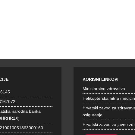
CIJE
KORISNI LINKOVI
Ministarstvo zdravstva
36145
Helikopterska hitna medici
8167072
Hrvatski zavod za zdravstv
vatska narodna banka
osiguranje
BHRHR2X)
Hrvatski zavod za javno zd
1210010051863000160