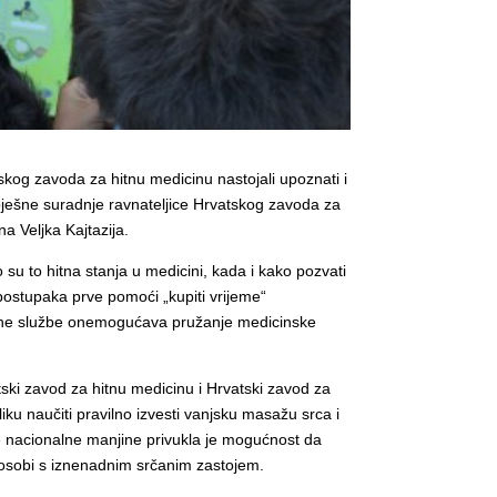
skog zavoda za hitnu medicinu nastojali upoznati i
spješne suradnje ravnateljice Hrvatskog zavoda za
a Veljka Kajtazija.
 su to hitna stanja u medicini, kada i kako pozvati
postupaka prve pomoći „kupiti vrijeme“
hitne službe onemogućava pružanje medicinske
tski zavod za hitnu medicinu i Hrvatski zavod za
iku naučiti pravilno izvesti vanjsku masažu srca i
e nacionalne manjine privukla je mogućnost da
t osobi s iznenadnim srčanim zastojem.