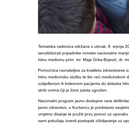
Tematska radionica održana u utorak, 8. srpnja 20
senzibilizirati pripadnike romske nacionalne manji
hitnu medicinu prim. mr. Maje Grba-Bujević, dr. m
Pomoćnica ravnateljice za kvalitetu zdravstvene za
hitnu medicinsku službu te što reći medicinskom d
ozlijeđenom ili bolesnom pacijentu do dolaska h
skrbi onima čiji je život zaista ugrožen.
Nacionalni program javno dostupne rane defibrilaci
javno zdravstvo, u Kuršancu je predstavio savjetni
umjetno disanje te pružiti prvu pomoć uz uporabu
sami pokušaju izvesti postupak oživljavanja uz up