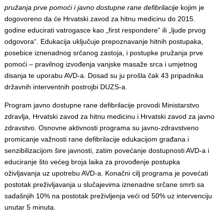
pružanja prve pomoći i javno dostupne rane defibrilacije
kojim je
dogovoreno da će Hrvatski zavod za hitnu medicinu do 2015.
godine educirati vatrogasce kao „first respondere“ ili „ljude prvog
odgovora“. Edukacija uključuje prepoznavanje hitnih postupaka,
posebice iznenadnog srčanog zastoja, i postupke pružanja prve
pomoći – pravilnog izvođenja vanjske masaže srca i umjetnog
disanja te uporabu AVD-a. Dosad su ju prošla čak 43 pripadnika
državnih interventnih postrojbi DUZS-a.
Program javno dostupne rane defibrilacije provodi Ministarstvo
zdravlja, Hrvatski zavod za hitnu medicinu i Hrvatski zavod za javno
zdravstvo. Osnovne aktivnosti programa su javno-zdravstveno
promicanje važnosti rane defibrilacije edukacijom građana i
senzibilizacijom šire javnosti, zatim povećanje dostupnosti AVD-a i
educiranje što većeg broja laika za provođenje postupka
oživljavanja uz upotrebu AVD-a. Konačni cilj programa je povećati
postotak preživljavanja u slučajevima iznenadne srčane smrti sa
sadašnjih 10% na postotak preživljenja veći od 50% uz intervenciju
unutar 5 minuta.