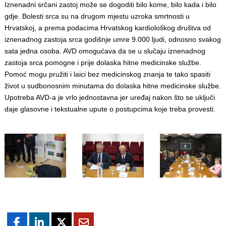
Iznenadni srčani zastoj može se dogoditi bilo kome, bilo kada i bilo
gdje. Bolesti srca su na drugom mjestu uzroka smrtnosti u
Hrvatskoj, a prema podacima Hrvatskog kardiološkog društva od
iznenadnog zastoja srca godišnje umre 9.000 ljudi, odnosno svakog
sata jedna osoba. AVD omogućava da se u slučaju iznenadnog
zastoja srca pomogne i prije dolaska hitne medicinske službe.
Pomoć mogu pružiti i laici bez medicinskog znanja te tako spasiti
život u sudbonosnim minutama do dolaska hitne medicinske službe.
Upotreba AVD-a je vrlo jednostavna jer uređaj nakon što se uključi
daje glasovne i tekstualne upute o postupcima koje treba provesti.