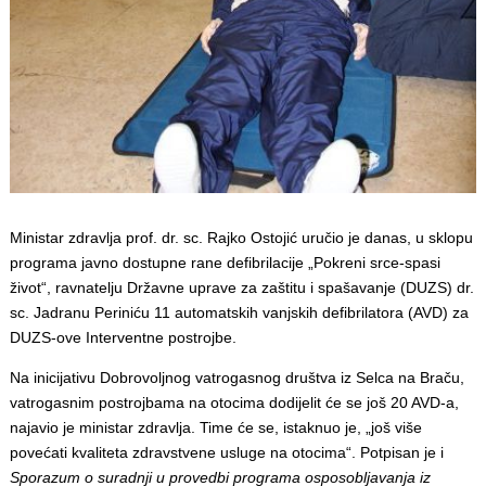
Ministar zdravlja prof. dr. sc. Rajko Ostojić uručio je danas, u sklopu
programa javno dostupne rane defibrilacije „Pokreni srce-spasi
život“, ravnatelju Državne uprave za zaštitu i spašavanje (DUZS) dr.
sc. Jadranu Periniću 11 automatskih vanjskih defibrilatora (AVD) za
DUZS-ove Interventne postrojbe.
Na inicijativu Dobrovoljnog vatrogasnog društva iz Selca na Braču,
vatrogasnim postrojbama na otocima dodijelit će se još 20 AVD-a,
najavio je ministar zdravlja. Time će se, istaknuo je, „još više
povećati kvaliteta zdravstvene usluge na otocima“. Potpisan je i
Sporazum o suradnji u provedbi programa osposobljavanja iz