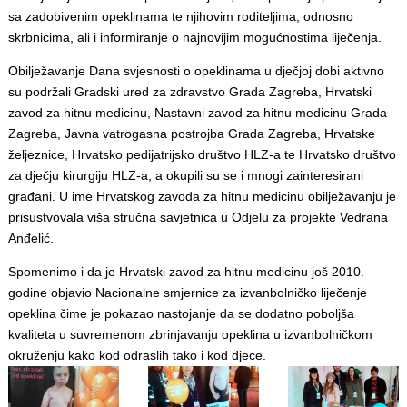
sa zadobivenim opeklinama te njihovim roditeljima, odnosno
skrbnicima, ali i informiranje o najnovijim mogućnostima liječenja.
Obilježavanje Dana svjesnosti o opeklinama u dječjoj dobi aktivno
su podržali Gradski ured za zdravstvo Grada Zagreba, Hrvatski
zavod za hitnu medicinu, Nastavni zavod za hitnu medicinu Grada
Zagreba, Javna vatrogasna postrojba Grada Zagreba, Hrvatske
željeznice, Hrvatsko pedijatrijsko društvo HLZ-a te Hrvatsko društvo
za dječju kirurgiju HLZ-a, a okupili su se i mnogi zainteresirani
građani. U ime Hrvatskog zavoda za hitnu medicinu obilježavanju je
prisustvovala viša stručna savjetnica u Odjelu za projekte Vedrana
Anđelić.
Spomenimo i da je Hrvatski zavod za hitnu medicinu još 2010.
godine objavio Nacionalne smjernice za izvanbolničko liječenje
opeklina čime je pokazao nastojanje da se dodatno poboljša
kvaliteta u suvremenom zbrinjavanju opeklina u izvanbolničkom
okruženju kako kod odraslih tako i kod djece.