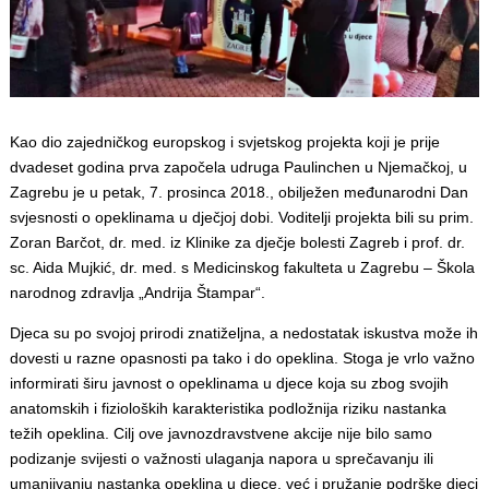
Kao dio zajedničkog europskog i svjetskog projekta koji je prije
dvadeset godina prva započela udruga Paulinchen u Njemačkoj, u
Zagrebu je u petak, 7. prosinca 2018., obilježen međunarodni Dan
svjesnosti o opeklinama u dječjoj dobi. Voditelji projekta bili su prim.
Zoran Barčot, dr. med. iz Klinike za dječje bolesti Zagreb i prof. dr.
sc. Aida Mujkić, dr. med. s Medicinskog fakulteta u Zagrebu – Škola
narodnog zdravlja „Andrija Štampar“.
Djeca su po svojoj prirodi znatiželjna, a nedostatak iskustva može ih
dovesti u razne opasnosti pa tako i do opeklina. Stoga je vrlo važno
informirati širu javnost o opeklinama u djece koja su zbog svojih
anatomskih i fizioloških karakteristika podložnija riziku nastanka
težih opeklina. Cilj ove javnozdravstvene akcije nije bilo samo
podizanje svijesti o važnosti ulaganja napora u sprečavanju ili
umanjivanju nastanka opeklina u djece, već i pružanje podrške djeci