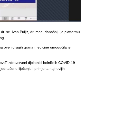
dr. sc. Ivan Puljiz, dr. med. današnju je platformu
tog.
ma ove i drugih grana medicine omogućila je
jević” zdravstveni djelatnici bolničkih COVID-19
ednačeno liječenje i primjena najnovijih