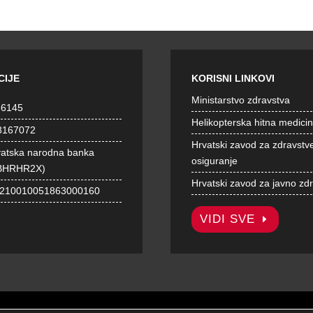
CIJE
KORISNI LINKOVI
Ministarstvo zdravstva
36145
Helikopterska hitna medici
8167072
Hrvatski zavod za zdravstv
vatska narodna banka
osiguranje
BHRHR2X)
Hrvatski zavod za javno zd
1210010051863000160
VIDI SVE