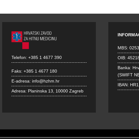
INFORMA
MBS: 025
Telefon:
+385 1 4677 390
OIB: 4521
Banka: Hr
Faks:
+385 1 4677 180
(SWIFT N
E-adresa:
info@hzhm.hr
IBAN: HR
Adresa:
Planinska 13, 10000 Zagreb