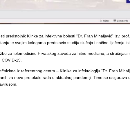
predstojnik Klinke za infektivne bolesti “Dr. Fran Mihaljević” izv. prof. 
ju te svojim kolegama predstavio studiju slučaja i načine liječenja is
lužbe za telemedicinu Hrvatskog zavoda za hitnu medicinu, a stručnjaci
od COVID-19.
čnicima iz referentnog centra – Klinike za infektologiju “Dr. Fran Mihal
anih za nove protokole rada u aktualnoj pandemiji. Time se osigurava uj
navirusom.