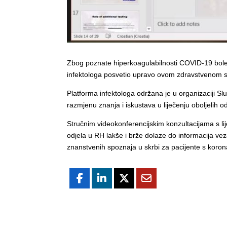
Zbog poznate hiperkoagulabilnosti COVID-19 bolesti 
infektologa posvetio upravo ovom zdravstvenom stan
Platforma infektologa održana je u organizaciji S
razmjenu znanja i iskustava u liječenju oboljelih 
Stručnim videokonferencijskim konzultacijama s lije
odjela u RH lakše i brže dolaze do informacija vez
znanstvenih spoznaja u skrbi za pacijente s koro