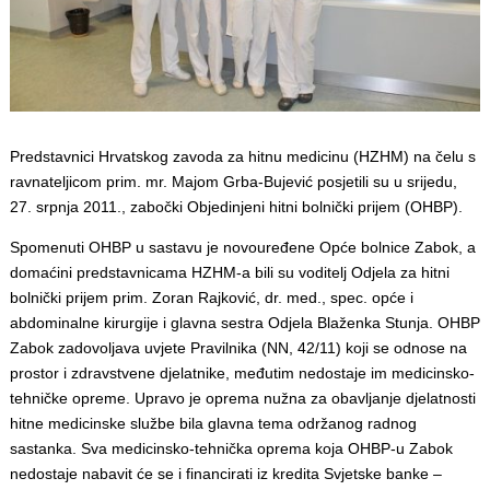
Predstavnici Hrvatskog zavoda za hitnu medicinu (HZHM) na čelu s
ravnateljicom prim. mr. Majom Grba-Bujević posjetili su u srijedu,
27. srpnja 2011., zabočki Objedinjeni hitni bolnički prijem (OHBP).
Spomenuti OHBP u sastavu je novouređene Opće bolnice Zabok, a
domaćini predstavnicama HZHM-a bili su voditelj Odjela za hitni
bolnički prijem prim. Zoran Rajković, dr. med., spec. opće i
abdominalne kirurgije i glavna sestra Odjela Blaženka Stunja. OHBP
Zabok zadovoljava uvjete Pravilnika (NN, 42/11) koji se odnose na
prostor i zdravstvene djelatnike, međutim nedostaje im medicinsko-
tehničke opreme. Upravo je oprema nužna za obavljanje djelatnosti
hitne medicinske službe bila glavna tema održanog radnog
sastanka. Sva medicinsko-tehnička oprema koja OHBP-u Zabok
nedostaje nabavit će se i financirati iz kredita Svjetske banke –