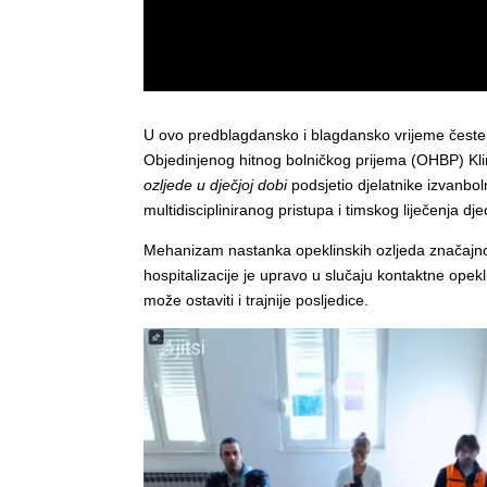
U ovo predblagdansko i blagdansko vrijeme česte s
Objedinjenog hitnog bolničkog prijema (OHBP) Klin
ozljede u dječjoj dobi
podsjetio djelatnike izvanbo
multidiscipliniranog pristupa i timskog liječenja d
Mehanizam nastanka opeklinskih ozljeda značajno ut
hospitalizacije je upravo u slučaju kontaktne opek
može ostaviti i trajnije posljedice.