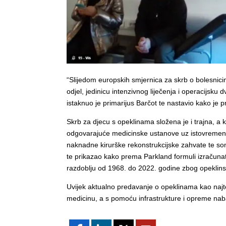
“Slijedom europskih smjernica za skrb o bolesnici
odjel, jedinicu intenzivnog liječenja i operacijsku 
istaknuo je primarijus Barčot te nastavio kako je
Skrb za djecu s opeklinama složena je i trajna, a 
odgovarajuće medicinske ustanove uz istovremeno p
naknadne kirurške rekonstrukcijske zahvate te som
te prikazao kako prema Parkland formuli izračunati
razdoblju od 1968. do 2022. godine zbog opeklinskih
Uvijek aktualno predavanje o opeklinama kao najte
medicinu, a s pomoću infrastrukture i opreme nab