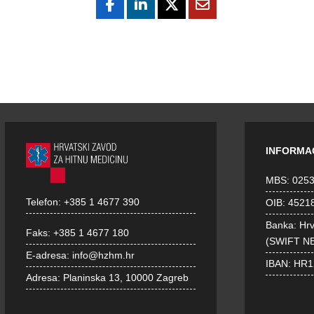
INFORMA
MBS: 025
Telefon:
+385 1 4677 390
OIB: 4521
Banka: Hr
Faks:
+385 1 4677 180
(SWIFT N
E-adresa:
info@hzhm.hr
IBAN: HR
Adresa:
Planinska 13, 10000 Zagreb