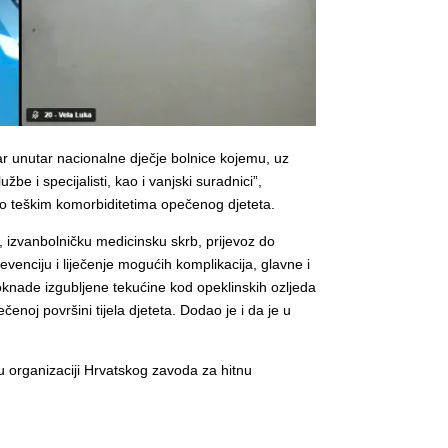
ar unutar nacionalne dječje bolnice kojemu, uz
be i specijalisti, kao i vanjski suradnici”,
amo teškim komorbiditetima opečenog djeteta.
, izvanbolničku medicinsku skrb, prijevoz do
enciju i liječenje mogućih komplikacija, glavne i
oknade izgubljene tekućine kod opeklinskih ozljeda
noj površini tijela djeteta. Dodao je i da je u
u organizaciji Hrvatskog zavoda za hitnu