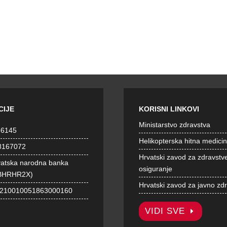
CIJE
KORISNI LINKOVI
Ministarstvo zdravstva
36145
Helikopterska hitna medici
8167072
Hrvatski zavod za zdravstv
vatska narodna banka
osiguranje
BHRHR2X)
Hrvatski zavod za javno zd
1210010051863000160
VIDI SVE