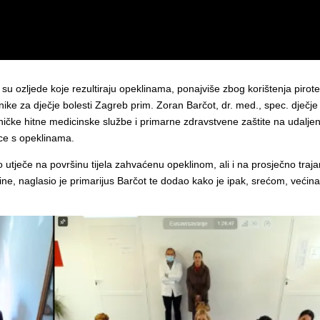
u ozljede koje rezultiraju opeklinama, ponajviše zbog korištenja pirote
ike za dječje bolesti Zagreb prim. Zoran Barčot, dr. med., spec. dječj
lničke hitne medicinske službe i primarne zdravstvene zaštite na udalj
jece s opeklinama.
ječe na površinu tijela zahvaćenu opeklinom, ali i na prosječno trajanje
line, naglasio je primarijus Barčot te dodao kako je ipak, srećom, veći