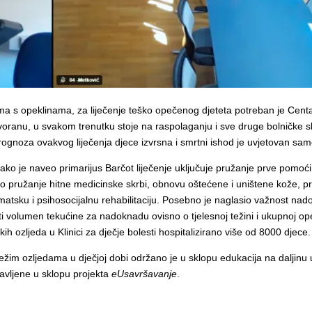
ma s opeklinama, za liječenje teško opečenog djeteta potreban je Cent
dvoranu, u svakom trenutku stoje na raspolaganju i sve druge bolničke služ
 prognoza ovakvog liječenja djece izvrsna i smrtni ishod je uvjetovan s
kako je naveo primarijus Barčot liječenje uključuje pružanje prve pomoći
ružanje hitne medicinske skrbi, obnovu oštećene i uništene kože, prev
atsku i psihosocijalnu rehabilitaciju. Posebno je naglasio važnost nad
 volumen tekućine za nadoknadu ovisno o tjelesnoj težini i ukupnoj opeče
 ozljeda u Klinici za dječje bolesti hospitalizirano više od 8000 djece.
žim ozljedama u dječjoj dobi održano je u sklopu edukacija na daljinu 
avljene u sklopu projekta
eUsavršavanje
.