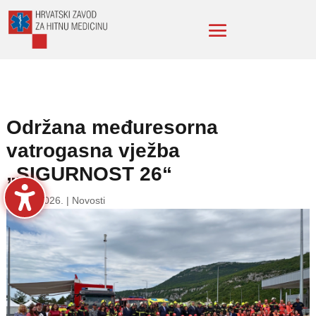
Održana međuresorna
vatrogasna vježba
„SIGURNOST 26“
11. lip. 2026.
|
Novosti