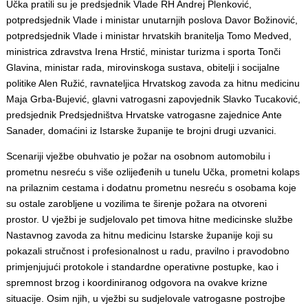
Učka pratili su je predsjednik Vlade RH Andrej Plenković,
potpredsjednik Vlade i ministar unutarnjih poslova Davor Božinović,
potpredsjednik Vlade i ministar hrvatskih branitelja Tomo Medved,
ministrica zdravstva Irena Hrstić, ministar turizma i sporta Tonči
Glavina, ministar rada, mirovinskoga sustava, obitelji i socijalne
politike Alen Ružić, ravnateljica Hrvatskog zavoda za hitnu medicinu
Maja Grba-Bujević, glavni vatrogasni zapovjednik Slavko Tucaković,
predsjednik Predsjedništva Hrvatske vatrogasne zajednice Ante
Sanader, domaćini iz Istarske županije te brojni drugi uzvanici.
Scenariji vježbe obuhvatio je požar na osobnom automobilu i
prometnu nesreću s više ozlijeđenih u tunelu Učka, prometni kolaps
na prilaznim cestama i dodatnu prometnu nesreću s osobama koje
su ostale zarobljene u vozilima te širenje požara na otvoreni
prostor. U vježbi je sudjelovalo pet timova hitne medicinske službe
Nastavnog zavoda za hitnu medicinu Istarske županije koji su
pokazali stručnost i profesionalnost u radu, pravilno i pravodobno
primjenjujući protokole i standardne operativne postupke, kao i
spremnost brzog i koordiniranog odgovora na ovakve krizne
situacije. Osim njih, u vježbi su sudjelovale vatrogasne postrojbe