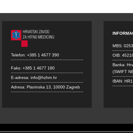
INFORMA
MBS: 025
Telefon:
+385 1 4677 390
OIB: 4521
Banka: Hr
Faks:
+385 1 4677 180
(SWIFT N
E-adresa:
info@hzhm.hr
IBAN: HR
Adresa:
Planinska 13, 10000 Zagreb