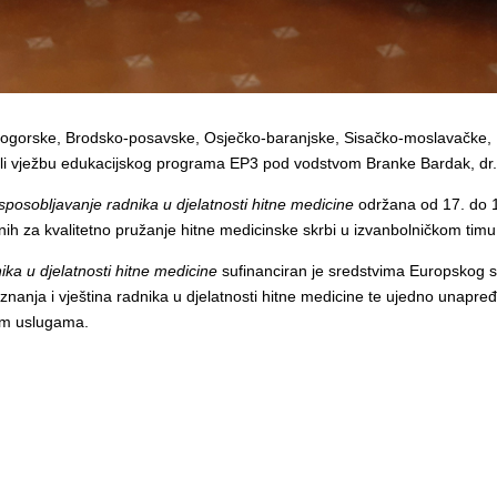
ilogorske, Brodsko-posavske, Osječko-baranjske, Sisačko-moslavačke, 
li vježbu edukacijskog programa EP3 pod vodstvom Branke Bardak, dr. m
sposobljavanje radnika u djelatnosti hitne medicine
održana od 17. do 18
odnih za kvalitetno pružanje hitne medicinske skrbi u izvanbolničkom tim
ka u djelatnosti hitne medicine
sufinanciran je sredstvima Europskog s
znanja i vještina radnika u djelatnosti hitne medicine te ujedno unapređ
nim uslugama.