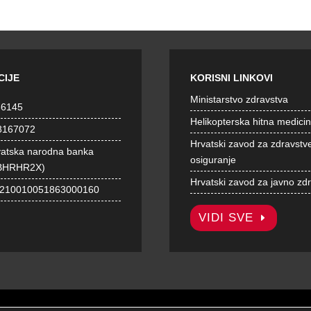
CIJE
KORISNI LINKOVI
Ministarstvo zdravstva
36145
Helikopterska hitna medici
8167072
Hrvatski zavod za zdravstv
vatska narodna banka
osiguranje
BHRHR2X)
Hrvatski zavod za javno zd
1210010051863000160
VIDI SVE