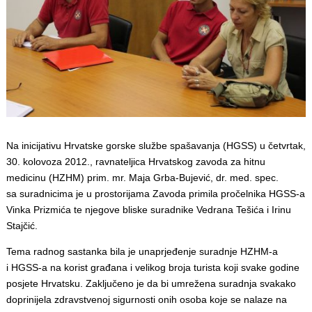
Na inicijativu Hrvatske gorske službe spašavanja (HGSS) u četvrtak,
30. kolovoza 2012., ravnateljica Hrvatskog zavoda za hitnu
medicinu (HZHM) prim. mr. Maja Grba-Bujević, dr. med. spec.
sa suradnicima je u prostorijama Zavoda primila pročelnika HGSS-a
Vinka Prizmića te njegove bliske suradnike Vedrana Tešića i Irinu
Stajčić.
Tema radnog sastanka bila je unaprjeđenje suradnje HZHM-a
i HGSS-a na korist građana i velikog broja turista koji svake godine
posjete Hrvatsku. Zaključeno je da bi umrežena suradnja svakako
doprinijela zdravstvenoj sigurnosti onih osoba koje se nalaze na