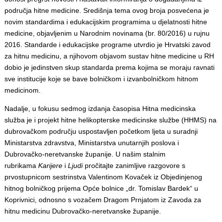
područja hitne medicine. Središnja tema ovog broja posvećena je
novim standardima i edukacijskim programima u djelatnosti hitne
medicine, objavljenim u Narodnim novinama (br. 80/2016) u rujnu
2016. Standarde i edukacijske programe utvrdio je Hrvatski zavod
za hitnu medicinu, a njihovom objavom sustav hitne medicine u RH
dobio je jedinstven skup standarda prema kojima se moraju ravnati
sve institucije koje se bave bolničkom i izvanbolničkom hitnom
medicinom.
Nadalje, u fokusu sedmog izdanja časopisa Hitna medicinska
služba je i projekt hitne helikopterske medicinske službe (HHMS) na
dubrovačkom području uspostavljen početkom ljeta u suradnji
Ministarstva zdravstva, Ministarstva unutarnjih poslova i
Dubrovačko-neretvanske županije. U našim stalnim
rubrikama
Karijere
i
Ljudi
pročitajte zanimljive razgovore s
prvostupnicom sestrinstva Valentinom Kovaček iz Objedinjenog
hitnog bolničkog prijema Opće bolnice „dr. Tomislav Bardek“ u
Koprivnici, odnosno s vozačem Dragom Prnjatom iz Zavoda za
hitnu medicinu Dubrovačko-neretvanske županije.