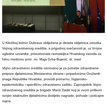
U Kliničkoj bolnici Dubrava obilježena je deseta obljetnica osnutka
Vojnog zdravstvenog središta, a prigodnoj svečanosti je, uz brojne
ugledne uzvanike, prisustvovala ravnateljica Hrvatskog zavoda za
hitnu medicinu prim. mr. Maja Grba-Bujević, dr. med.
Vojno zdravstveno središte osnovano je za potrebe zdravstvene
potpore djelatnicima Ministarstva obrane i pripadnicima Oružanih
snaga Republike Hrvatske, provodi primarnu, higijensko-
epidemiološku i specifičnu zdravstvenu zaštitu. Zapovjednik Vojno
zdravstvenog središta je brigadir Mario Dadić koji je ovom prilikom
svojim istaknutim djelatnicima dodijelio nagrade, pohvale i poticajne
mjere.