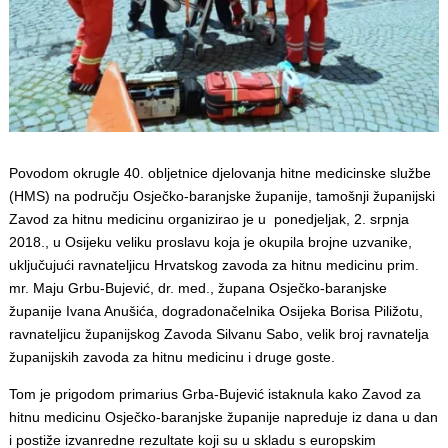
Povodom okrugle 40. obljetnice djelovanja hitne medicinske službe
(HMS) na području Osječko-baranjske županije, tamošnji županijski
Zavod za hitnu medicinu organizirao je u ponedjeljak, 2. srpnja
2018., u Osijeku veliku proslavu koja je okupila brojne uzvanike,
uključujući ravnateljicu Hrvatskog zavoda za hitnu medicinu prim.
mr. Maju Grbu-Bujević, dr. med., župana Osječko-baranjske
županije Ivana Anušića, dogradonačelnika Osijeka Borisa Piližotu,
ravnateljicu županijskog Zavoda Silvanu Sabo, velik broj ravnatelja
županijskih zavoda za hitnu medicinu i druge goste.
Tom je prigodom primarius Grba-Bujević istaknula kako Zavod za
hitnu medicinu Osječko-baranjske županije napreduje iz dana u dan
i postiže izvanredne rezultate koji su u skladu s europskim