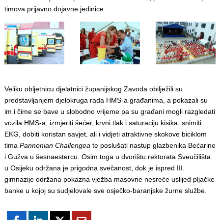
timova prijavno dojavne jedinice.
Veliku obljetnicu djelatnici županijskog Zavoda obilježili su
predstavljanjem djelokruga rada HMS-a građanima, a pokazali su
im i čime se bave u slobodno vrijeme pa su građani mogli razgledati
vozila HMS-a, izmjeriti šećer, krvni tlak i saturaciju kisika, snimiti
EKG, dobiti koristan savjet, ali i vidjeti atraktivne skokove biciklom
tima
Pannonian Challengea
te poslušati nastup glazbenika Bećarine
i Gužva u šesnaestercu. Osim toga u dvorištu rektorata Sveučilišta
u Osijeku održana je prigodna svečanost, dok je ispred III.
gimnazije održana pokazna vježba masovne nesreće uslijed pljačke
banke u kojoj su sudjelovale sve osječko-baranjske žurne službe.