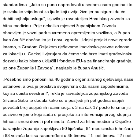
standardima. „Jako su puno napredovali u sedam-osam godina i to
je svakako vrijednost za ljude koji ovdje žive jer su sigurni da će
dobiti najbolju uslugu“, izjavila je ravnateljica Hrvatskog zavoda za
hitnu medicinu. Prije nekoliko mjeseci županijskom Zavodu
obnovljen je vozni park suvremeno opremljenim vozilima, a župan
Ivan Anušić obećao im je i novu zgradu. „Idejni projekt nove zgrade
imamo, s Gradom Osijekom rješavamo imovinsko-pravne odnose
za lokaciju u Gackoj i vjerujem da ćemo vrlo brzo imati građevinsku
dozvolu kako bismo uključili i fondove EU-a za financiranje gradnje,
uz one Županije i Zavoda“, naglasio je župan Anušić.
„Posebno smo ponosni na 40 godina organiziranog djelovanja naše
ustanove, a ova je proslava svojevrsna oda našim zaposlenicima,
koji su doista svestrani“, rekla je ravnateljica županijskog Zavoda
Silvana Sabo te dodala kako su u posljednjih pet godina uspjeli
povećati broj uspješnih reanimacija s 3 na čak 17 posto te smanjiti
odzivno vrijeme koje sada u prosjeku za intervencije prvog stupnja
hitnosti iznosi devet i pol minuta. Zavod za hitnu medicinu Osječko-
baranjske županije zapošljava 50 liječnika, 84 medicinska tehničara
i 83 vozača koji su raspoređeni u 45 timova T1, pet timova T2 i pet