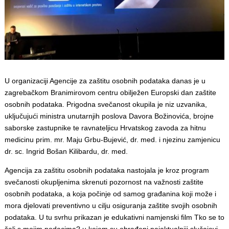
U organizaciji Agencije za zaštitu osobnih podataka danas je u
zagrebačkom Branimirovom centru obilježen Europski dan zaštite
osobnih podataka. Prigodna svečanost okupila je niz uzvanika,
uključujući ministra unutarnjih poslova Davora Božinovića, brojne
saborske zastupnike te ravnateljicu Hrvatskog zavoda za hitnu
medicinu prim. mr. Maju Grbu-Bujević, dr. med. i njezinu zamjenicu
dr. sc. Ingrid Bošan Kilibardu, dr. med.
Agencija za zaštitu osobnih podataka nastojala je kroz program
svečanosti okupljenima skrenuti pozornost na važnosti zaštite
osobnih podataka, a koja počinje od samog građanina koji može i
mora djelovati preventivno u cilju osiguranja zaštite svojih osobnih
podataka. U tu svrhu prikazan je edukativni namjenski film Tko se to
šali s mojim podacima? u kojem su obrađeni najaktualniji slučajevi