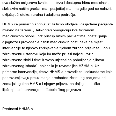
ova služba osigurava kvalitetnu, brzu i dostupnu hitnu medicinsku
skrb svim našim građanima i posjetiteljima, ma gdje god se nalazili,
uključujući otoke, ruralna i udaljena područja.
HHMS će primarno zbrinjavati kritično oboljele i ozlijeđene pacijente
izravno na terenu. „Helikopteri omogućuju kvalificiranom
medicinskom osoblju brz pristup hitnim pacijentima, postavljanje
dijagnoze i provođenje hitnih medicinskih postupaka na mjestu
intervencije te njihovo zbrinjavanje tijekom žurnog prijevoza u onu
zdravstvenu ustanovu koja im može pružiti najvišu razinu
zdravstvene skrbi i time izravno utjecati na poboljšanje njihova
zdravstvenog ishoda“, pojasnila je ravnateljica HZHM-a. Uz
primarne intervencije, timovi HHMS-a provodit će i sekundarne koje
podrazumijevaju preuzimanje prethodno zbrinutog pacijenta od
zemaljskog tima HMS-a i njegov prijevoz na daljnje bolničko
liječenje te intervencije međubolničkog prijevoza.
Prednosti HHMS-a