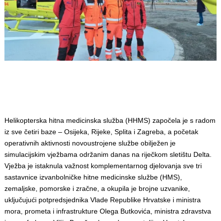
Helikopterska hitna medicinska služba (HHMS) započela je s radom
iz sve četiri baze – Osijeka, Rijeke, Splita i Zagreba, a početak
operativnih aktivnosti novoustrojene službe obilježen je
simulacijskim vježbama održanim danas na riječkom sletištu Delta.
Vježba je istaknula važnost komplementarnog djelovanja sve tri
sastavnice izvanbolničke hitne medicinske službe (HMS),
zemaljske, pomorske i zračne, a okupila je brojne uzvanike,
uključujući potpredsjednika Vlade Republike Hrvatske i ministra
mora, prometa i infrastrukture Olega Butkovića, ministra zdravstva