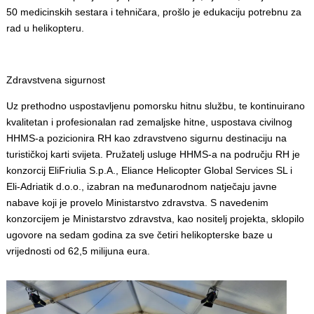
50 medicinskih sestara i tehničara, prošlo je edukaciju potrebnu za
rad u helikopteru.
Zdravstvena sigurnost
Uz prethodno uspostavljenu pomorsku hitnu službu, te kontinuirano
kvalitetan i profesionalan rad zemaljske hitne, uspostava civilnog
HHMS-a pozicionira RH kao zdravstveno sigurnu destinaciju na
turističkoj karti svijeta. Pružatelj usluge HHMS-a na području RH je
konzorcij EliFriulia S.p.A., Eliance Helicopter Global Services SL i
Eli-Adriatik d.o.o., izabran na međunarodnom natječaju javne
nabave koji je provelo Ministarstvo zdravstva. S navedenim
konzorcijem je Ministarstvo zdravstva, kao nositelj projekta, sklopilo
ugovore na sedam godina za sve četiri helikopterske baze u
vrijednosti od 62,5 milijuna eura.