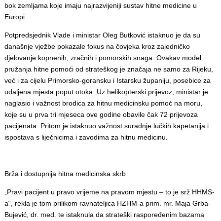
bok zemljama koje imaju najrazvijeniji sustav hitne medicine u
Europi.
Potpredsjednik Vlade i ministar Oleg Butković istaknuo je da su
današnje vježbe pokazale fokus na čovjeka kroz zajedničko
djelovanje kopnenih, zračnih i pomorskih snaga. Ovakav model
pružanja hitne pomoći od strateškog je značaja ne samo za Rijeku,
već i za cijelu Primorsko-goransku i Istarsku županiju, posebice za
udaljena mjesta poput otoka. Uz helikopterski prijevoz, ministar je
naglasio i važnost brodica za hitnu medicinsku pomoć na moru,
koje su u prva tri mjeseca ove godine obavile čak 72 prijevoza
pacijenata. Pritom je istaknuo važnost suradnje lučkih kapetanija i
ispostava s liječnicima i zavodima za hitnu medicinu.
Brža i dostupnija hitna medicinska skrb
„Pravi pacijent u pravo vrijeme na pravom mjestu – to je srž HHMS-
a“, rekla je tom prilikom ravnateljica HZHM-a prim. mr. Maja Grba-
Bujević, dr. med. te istaknula da strateški raspoređenim bazama