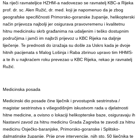
Na riječi ravnateljice HZHM-a nadovezao se ravnatelj KBC-a Rijeka
prof. dr. sc. Alen Ružić, dr. med. koji je napomenuo da je zbog
geografske specifičnosti Primorsko-goranske županije, helikopterski
način prijevoza najbolji jer osigurava pravovremenu i kvalitetnu
hitnu medicinsku skrb građanima na udaljenim i teško dostupnim
područjima i jamči im najbrži prijevoz u KBC Rijeka na daljnje
liječenje. Te prednosti do izražaja su došle za Uskrs kada je dvoje
hitnih pacijenata s Malog Lošinja i Raba zbrinuo upravo tim HHMS-
a te ih u najkraćem roku prevezao u KBC Rijeka, rekao je ravnatelj
Ružić.
Medicinska posada
Medicinski dio posade čine liječnik i prvostupnik sestrinstva /
magistar sestrinstva s višegodišnjim iskustvom rada u djelatnosti
hitne medicine, a ovisno o lokaciji helikopterske baze, osiguravaju ih
Nastavni zavod za hitnu medicinu Grada Zagreba te zavodi za hitnu
medicinu Osječko-baranjske, Primorsko-goranske i Splitsko-
dalmatinske županije. Prije prve intervencije, njih sto, 50 liječnika te