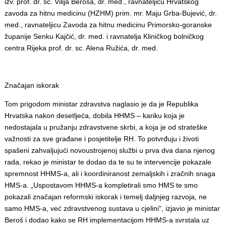
izv. prof. dr. sc. Vilija Beroša, dr. med., ravnateljicu Hrvatskog
zavoda za hitnu medicinu (HZHM) prim. mr. Maju Grba-Bujević, dr.
med., ravnateljicu Zavoda za hitnu medicinu Primorsko-goranske
županije Senku Kajčić, dr. med. i ravnatelja Kliničkog bolničkog
centra Rijeka prof. dr. sc. Alena Ružića, dr. med.
Značajan iskorak
Tom prigodom ministar zdravstva naglasio je da je Republika
Hrvatska nakon desetljeća, dobila HHMS – kariku koja je
nedostajala u pružanju zdravstvene skrbi, a koja je od strateške
važnosti za sve građane i posjetitelje RH. To potvrđuju i životi
spašeni zahvaljujući novoustrojenoj službi u prva dva dana njenog
rada, rekao je ministar te dodao da te su te intervencije pokazale
spremnost HHMS-a, ali i koordiniranost zemaljskih i zračnih snaga
HMS-a. „Uspostavom HHMS-a kompletirali smo HMS te smo
pokazali značajan reformski iskorak i temelj daljnjeg razvoja, ne
samo HMS-a, već zdravstvenog sustava u cjelini“, izjavio je ministar
Beroš i dodao kako se RH implementacijom HHMS-a svrstala uz