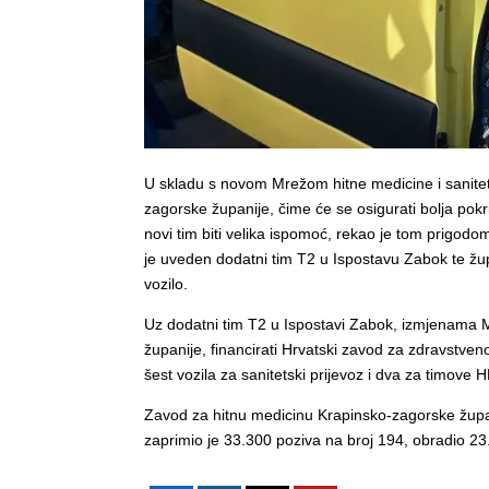
U skladu s novom Mrežom hitne medicine i sanite
zagorske županije, čime će se osigurati bolja pok
novi tim biti velika ispomoć, rekao je tom prigodo
je uveden dodatni tim T2 u Ispostavu Zabok te žup
vozilo.
Uz dodatni tim T2 u Ispostavi Zabok, izmjenama M
županije, financirati Hrvatski zavod za zdravstv
šest vozila za sanitetski prijevoz i dva za timove
Zavod za hitnu medicinu Krapinsko-zagorske župani
zaprimio je 33.300 poziva na broj 194, obradio 2