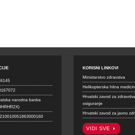
CIJE
KORISNI LINKOVI
Ministarstvo zdravstva
36145
Helikopterska hitna medici
8167072
Hrvatski zavod za zdravstv
vatska narodna banka
osiguranje
BHRHR2X)
Hrvatski zavod za javno zd
1210010051863000160
VIDI SVE