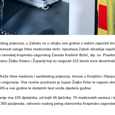
tskog prijevoza, u Zaboku će u ožujku ove godine s radom započeti ti
rivenost usluge hitne medicinske skrbi. Ispostava Zabok obrađuje najviš
m ravnatelj krapinsko-zagorskog Zavoda Krešimir Božić, dip. iur. Posebno 
anu Željku Kolaru i Županiji koji su osigurali 152 tisuće eure decentr
reže hitne medicine i sanitetskog prijevoza, timove u Konjščini i Klan
eno osiguranje. Ove novine pozdravio je župan Željko Kolar te najavio
 HMS-a ove godine te dodatnih šest vozila sljedeće godine.
je ima 155 djelatnika, od kojih 45 liječnika, 70 medicinskih sestara i
3.300 pacijenata, odnosno svakog petog stanovnika Krapinsko-zagorske