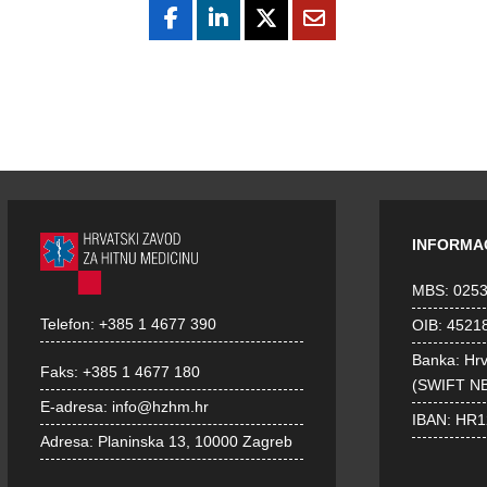
INFORMA
MBS: 025
Telefon:
+385 1 4677 390
OIB: 4521
Banka: Hr
Faks:
+385 1 4677 180
(SWIFT N
E-adresa:
info@hzhm.hr
IBAN: HR
Adresa:
Planinska 13, 10000 Zagreb