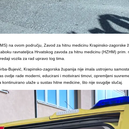
MS) na ovom području, Zavod za hitnu medicinu Krapinsko-zagorske ž
 u Zaboku ravnateljica Hrvatskog zavoda za hitnu medicinu (HZHM) prim. 
daji vozila za rad upravo tog tima.
Grba-Bujević, Krapinsko-zagorska županija nije imala ustrojenu samosta
s ovdje rade moderni, educirani i motivirani timovi, opremljeni suvr
 kontinuirano ulaže u sustav hitne medicine, što nije svugdje slučaj.