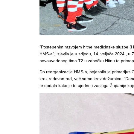
“Postepenim razvojem hitne medicinske službe (H
HMS-a”, izjavila je u srijedu, 14. veljače 2024.,
novouvedenog tima T2 u zabočku Hitnu te primopre
Do reorganizacije HMS-a, pojasnila je primarijus 
kroz redovan rad, već samo kroz dežurstva. “Dana
te dodala kako je to ujedno i zasluga Županije koja