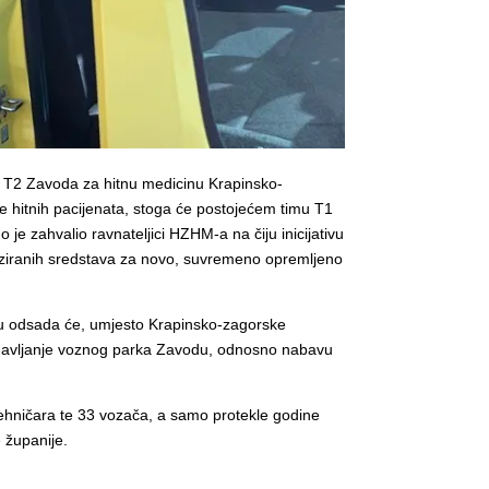
m T2 Zavoda za hitnu medicinu Krapinsko-
e hitnih pacijenata, stoga će postojećem timu T1
je zahvalio ravnateljici HZHM-a na čiju inicijativu
aliziranih sredstava za novo, suvremeno opremljeno
jcu odsada će, umjesto Krapinsko-zagorske
 obnavljanje voznog parka Zavodu, odnosno nabavu
 tehničara te 33 vozača, a samo protekle godine
 županije.