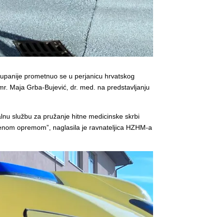
upanije prometnuo se u perjanicu hrvatskog
mr. Maja Grba-Bujević, dr. med. na predstavljanju
lnu službu za pružanje hitne medicinske skrbi
emenom opremom”, naglasila je ravnateljica HZHM-a