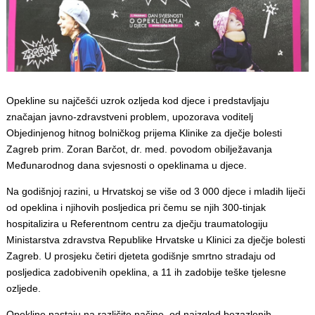
Opekline su najčešći uzrok ozljeda kod djece i predstavljaju
značajan javno-zdravstveni problem, upozorava voditelj
Objedinjenog hitnog bolničkog prijema Klinike za dječje bolesti
Zagreb prim. Zoran Barčot, dr. med. povodom obilježavanja
Međunarodnog dana svjesnosti o opeklinama u djece.
Na godišnjoj razini, u Hrvatskoj se više od 3 000 djece i mladih liječi
od opeklina i njihovih posljedica pri čemu se njih 300-tinjak
hospitalizira u Referentnom centru za dječju traumatologiju
Ministarstva zdravstva Republike Hrvatske u Klinici za dječje bolesti
Zagreb. U prosjeku četiri djeteta godišnje smrtno stradaju od
posljedica zadobivenih opeklina, a 11 ih zadobije teške tjelesne
ozljede.
Opekline nastaju na različite načine, od naizgled bezazlenih