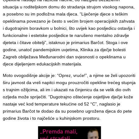
situacija u roditeljskom domu do stradanja strujom visokog napona,
a posebno su im podložna mala djeca. “Liječenje djece s teškim
opeklinama povezano je često s većim brojem operacijskih zahvata
i dugotrajnim boravkom u bolnici, što uvijek kao posljedicu ostavlja i
funkcionalne i estetske posljedice te narušeno mentalno zdravlje
djeteta i čitave obitelji”, istaknuo je primarius Barčot. Stoga i ove
godine, unatoč pandemijskim uvjetima, Klinika za dječje bolesti
Zagreb obilježava Međunarodni dan svjesnosti o opeklinama u
djece dijeljenjem edukacijskih materijala.
Moto ovogodišnje akcije je: “Oprez, vruće!”, a njime se želi upozoriti
širu javnost da vreli napitci mogu prouzročiti opekline trećeg stupnja
s trajnim ožiljcima, ali im i ukazati na činjenicu da se velik dio ovih
ozljeda može spriječiti. “Dugotrajno oštećenje osjetljive dječje kože
nastaje već kod temperature tekućine od 52 °C”, naglasio je
primarius Barčot te dodao da su posebno ugrožena djeca do pete
godine života i to najčešće u kuhinjskom prostoru.