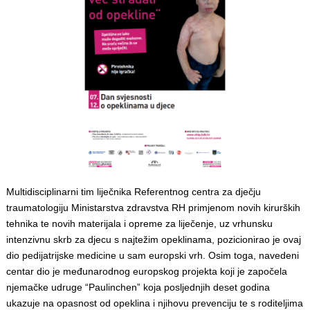
Multidisciplinarni tim liječnika Referentnog centra za dječju
traumatologiju Ministarstva zdravstva RH primjenom novih kirurških
tehnika te novih materijala i opreme za liječenje, uz vrhunsku
intenzivnu skrb za djecu s najtežim opeklinama, pozicionirao je ovaj
dio pedijatrijske medicine u sam europski vrh. Osim toga, navedeni
centar dio je međunarodnog europskog projekta koji je započela
njemačke udruge “Paulinchen” koja posljednjih deset godina
ukazuje na opasnost od opeklina i njihovu prevenciju te s roditeljima