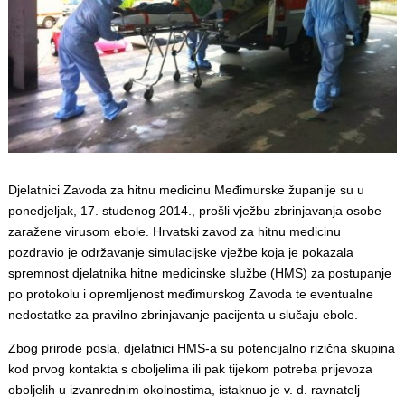
Djelatnici Zavoda za hitnu medicinu Međimurske županije su u
ponedjeljak, 17. studenog 2014., prošli vježbu zbrinjavanja osobe
zaražene virusom ebole. Hrvatski zavod za hitnu medicinu
pozdravio je održavanje simulacijske vježbe koja je pokazala
spremnost djelatnika hitne medicinske službe (HMS) za postupanje
po protokolu i opremljenost međimurskog Zavoda te eventualne
nedostatke za pravilno zbrinjavanje pacijenta u slučaju ebole.
Zbog prirode posla, djelatnici HMS-a su potencijalno rizična skupina
kod prvog kontakta s oboljelima ili pak tijekom potreba prijevoza
oboljelih u izvanrednim okolnostima, istaknuo je v. d. ravnatelj