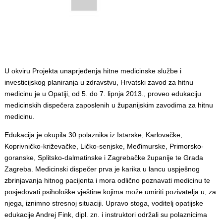
U okviru Projekta unaprjeđenja hitne medicinske službe i
investicijskog planiranja u zdravstvu, Hrvatski zavod za hitnu
medicinu je u Opatiji, od 5. do 7. lipnja 2013., proveo edukaciju
medicinskih dispečera zaposlenih u županijskim zavodima za hitnu
medicinu.
Edukacija je okupila 30 polaznika iz Istarske, Karlovačke,
Koprivničko-križevačke, Ličko-senjske, Međimurske, Primorsko-
goranske, Splitsko-dalmatinske i Zagrebačke županije te Grada
Zagreba. Medicinski dispečer prva je karika u lancu uspješnog
zbrinjavanja hitnog pacijenta i mora odlično poznavati medicinu te
posjedovati psihološke vještine kojima može umiriti pozivatelja u, za
njega, iznimno stresnoj situaciji. Upravo stoga, voditelj opatijske
edukacije Andrej Fink, dipl. zn. i instruktori održali su polaznicima