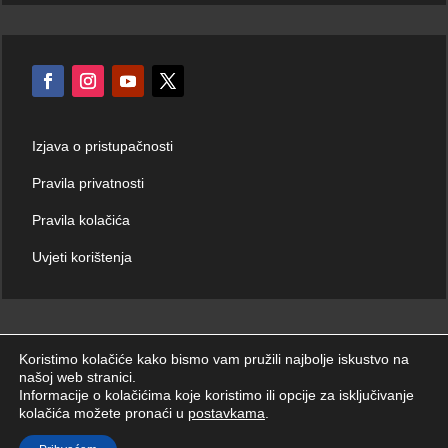
Izjava o pristupačnosti
Pravila privatnosti
Pravila kolačića
Uvjeti korištenja
Koristimo kolačiće kako bismo vam pružili najbolje iskustvo na
našoj web stranici.
© Hrvatski zavod za hitnu medicinu 2026. | Sva prava zadržana.
Informacije o kolačićima koje koristimo ili opcije za isključivanje
kolačića možete pronaći u
postavkama
.