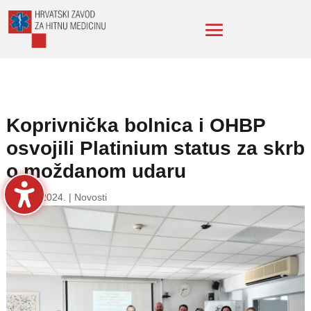
Koprivnička bolnica i OHBP
osvojili Platinium status za skrb
o moždanom udaru
20. kol. 2024.
|
Novosti