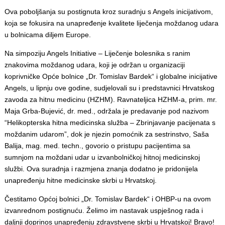
Ova poboljšanja su postignuta kroz suradnju s Angels inicijativom,
koja se fokusira na unapređenje kvalitete liječenja moždanog udara
u bolnicama diljem Europe.
Na simpoziju Angels Initiative – Liječenje bolesnika s ranim
znakovima moždanog udara, koji je održan u organizaciji
koprivničke Opće bolnice „Dr. Tomislav Bardek“ i globalne inicijative
Angels, u lipnju ove godine, sudjelovali su i predstavnici Hrvatskog
zavoda za hitnu medicinu (HZHM). Ravnateljica HZHM-a, prim. mr.
Maja Grba-Bujević, dr. med., održala je predavanje pod nazivom
“Helikopterska hitna medicinska služba – Zbrinjavanje pacijenata s
moždanim udarom”, dok je njezin pomoćnik za sestrinstvo, Saša
Balija, mag. med. techn., govorio o pristupu pacijentima sa
sumnjom na moždani udar u izvanbolničkoj hitnoj medicinskoj
službi. Ova suradnja i razmjena znanja dodatno je pridonijela
unapređenju hitne medicinske skrbi u Hrvatskoj.
Čestitamo Općoj bolnici „Dr. Tomislav Bardek“ i OHBP-u na ovom
izvanrednom postignuću. Želimo im nastavak uspješnog rada i
daljnji doprinos unapređenju zdravstvene skrbi u Hrvatskoj! Bravo!