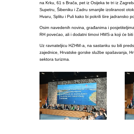
na Krku, 61 s Brača, pet iz Osijeka te tri iz Zagr
Supetru, Šibeniku i Zadru smanjile izoliranost oto
Hvaru, Splitu i Puli kako bi pokrili šire jadransko p
Osim navedenih novina, građanima i posjetiteljima
RH povećao, ali i dodatni timovi HMS-a koji će bi
Uz ravnateljicu HZHM-a, na sastanku su bili preds
zajednice, Hrvatske gorske službe spašavanja, Hrvat
sektora turizma.