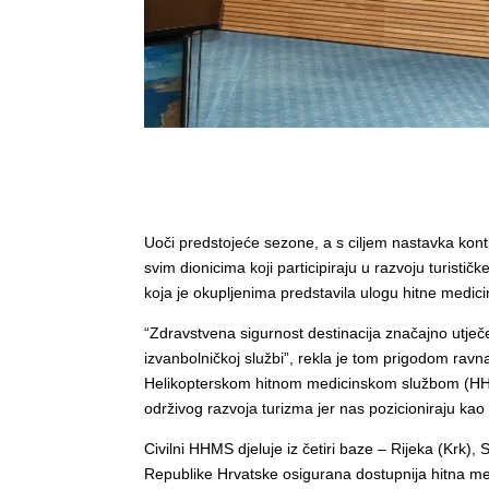
Uoči predstojeće sezone, a s ciljem nastavka kont
svim dionicima koji participiraju u razvoju turisti
koja je okupljenima predstavila ulogu hitne medic
“Zdravstvena sigurnost destinacija značajno utječe na
izvanbolničkoj službi”, rekla je tom prigodom rav
Helikopterskom hitnom medicinskom službom (HHMS)
održivog razvoja turizma jer nas pozicioniraju kao z
Civilni HHMS djeluje iz četiri baze – Rijeka (Krk),
Republike Hrvatske osigurana dostupnija hitna me