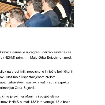
či Glavina danas je u Zagrebu održao sastanak sa
icinu (HZHM) prim. mr. Maju Grba-Bujević, dr. med.
na prvoj liniji, neovisno je li riječ o bolničkoj ili
u ovu ulazimo s uspostavljenom civilom
pan zdravstveni sustav, a važni su i s aspekta
 primarijus Grba-Bujević.
, čime je svim građanima i posjetiteljima
timovi HHMS-a imali 132 intervencije, 63 s baze