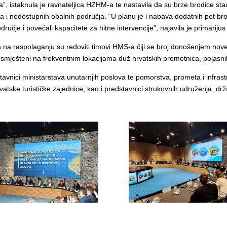
eba”, istaknula je ravnateljica HZHM-a te nastavila da su brze brodice 
ka i nedostupnih obalnih područja. “U planu je i nabava dodatnih pet brod
odručje i povećali kapacitete za hitne intervencije”, najavila je primariju
 na raspolaganju su redoviti timovi HMS-a čiji se broj donošenjem nove
ti smješteni na frekventnim lokacijama duž hrvatskih prometnica, pojasn
tavnici ministarstava unutarnjih poslova te pomorstva, prometa i infras
ske turističke zajednice, kao i predstavnici strukovnih udruženja, državn