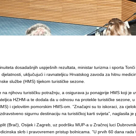
inuiteta dosadašnjih uspješnih rezultata, ministar turizma i sporta Ton
čke djelatnosti, uključujući i ravnateljicu Hrvatskog zavoda za hitnu med
inske službe (HMS) tijekom turističke sezone.
 njihovu turističku potražnju, a osigurava ju ponajprije HMS koji je uvijek 
nateljica HZHM-a te dodala da u odnosu na protekle turističke sezone, 
 i cjelovitim pomorskim HMS-om. “Značajni su to iskoraci, za cjeloku
dravstveno sigurnu destinaciju na turističkoj karti svijeta”, naglasila je
 Split (Brač), Osijek i Zagreb, uz podršku MUP-a u Zračnoj luci Dubrovnik
dicinska skrb i pravovremen pristup bolnicama. “U prvih 60 dana rada 