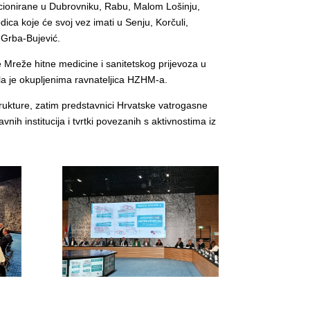
stacionirane u Dubrovniku, Rabu, Malom Lošinju,
ica koje će svoj vez imati u Senju, Korčuli,
s Grba-Bujević.
 Mreže hitne medicine i sanitetskog prijevoza u
ila je okupljenima ravnateljica HZHM-a.
trukture, zatim predstavnici Hrvatske vatrogasne
ih institucija i tvrtki povezanih s aktivnostima iz