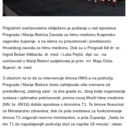
Prigodnim svečanostima obilježeno je puštanje u rad ispostava
Pregrada i Marija Bistrica Zavoda za hitnu medicinu Krapinsko-
zagorske županije, a na istima su prisustvovali i predstavnici
Hrvatskog zavoda za hitnu medicinu. Dok su u Pregradi bili dr. sc.
Ingrid Bošan Kilibarda, dr. med. i Luka Pejčić, dipl. iur., na
svečanosti u Mariji Bistrici sudjelovala je prim. mr. Maja Grba-
Bujević, dr. med.
S obzirom na to da su intervencije timova HMS-a na području
Pregrade i Marije Bistrice često zahtijevale više vremena od
predviđenog „zlatnog sata“, ta dva grada su, zbog bolje organizacije
sustava i optimalne pokrivenosti, prema novoj Mreži hitne medicine
(NN, br. 49/16) dobila ispostave s timovima T1. Te timove financirat
će Ministarstvo zdravstva, dok će pola sredstava za funkcioniranje
timova T2 osigurati resorno ministarstvo, a pola Županija. „Sada će
tim T1 do najudaljenijih područja doći za najviše 18 minuta“, rekao