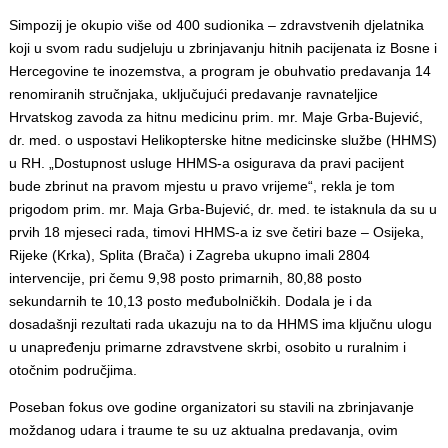
Simpozij je okupio više od 400 sudionika – zdravstvenih djelatnika
koji u svom radu sudjeluju u zbrinjavanju hitnih pacijenata iz Bosne i
Hercegovine te inozemstva, a program je obuhvatio predavanja 14
renomiranih stručnjaka, uključujući predavanje ravnateljice
Hrvatskog zavoda za hitnu medicinu prim. mr. Maje Grba-Bujević,
dr. med. o uspostavi Helikopterske hitne medicinske službe (HHMS)
u RH. „Dostupnost usluge HHMS-a osigurava da pravi pacijent
bude zbrinut na pravom mjestu u pravo vrijeme“, rekla je tom
prigodom prim. mr. Maja Grba-Bujević, dr. med. te istaknula da su u
prvih 18 mjeseci rada, timovi HHMS-a iz sve četiri baze – Osijeka,
Rijeke (Krka), Splita (Brača) i Zagreba ukupno imali 2804
intervencije, pri čemu 9,98 posto primarnih, 80,88 posto
sekundarnih te 10,13 posto međubolničkih. Dodala je i da
dosadašnji rezultati rada ukazuju na to da HHMS ima ključnu ulogu
u unapređenju primarne zdravstvene skrbi, osobito u ruralnim i
otočnim područjima.
Poseban fokus ove godine organizatori su stavili na zbrinjavanje
moždanog udara i traume te su uz aktualna predavanja, ovim