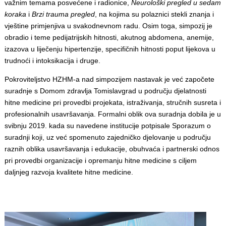
važnim temama posvećene i radionice,
Neurološki pregled u sedam
koraka
i
Brzi trauma pregled
, na kojima su polaznici stekli znanja i
vještine primjenjiva u svakodnevnom radu. Osim toga, simpozij je
obradio i teme pedijatrijskih hitnosti, akutnog abdomena, anemije,
izazova u liječenju hipertenzije, specifičnih hitnosti poput lijekova u
trudnoći i intoksikacija i druge.
Pokroviteljstvo HZHM-a nad simpozijem nastavak je već započete
suradnje s Domom zdravlja Tomislavgrad u području djelatnosti
hitne medicine pri provedbi projekata, istraživanja, stručnih susreta i
profesionalnih usavršavanja. Formalni oblik ova suradnja dobila je u
svibnju 2019. kada su navedene institucije potpisale Sporazum o
suradnji koji, uz već spomenuto zajedničko djelovanje u području
raznih oblika usavršavanja i edukacije, obuhvaća i partnerski odnos
pri provedbi organizacije i opremanju hitne medicine s ciljem
daljnjeg razvoja kvalitete hitne medicine.