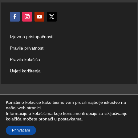
Izjava o pristupačnosti
Pravila privatnosti
Pravila kolačića
Uvjeti korištenja
Koristimo kolačiće kako bismo vam pružili najbolje iskustvo na
našoj web stranici.
© Hrvatski zavod za hitnu medicinu 2026. | Sva prava zadržana.
Informacije o kolačićima koje koristimo ili opcije za isključivanje
kolačića možete pronaći u
postavkama
.
Prihvaćam